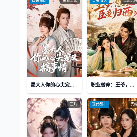
古装仙侠
更新全集
古装仙侠
全集完
墨大人你的心尖宠又搞事情
职业替命：王爷，您就让臣妾归西了吧！
正片
现代都市
完