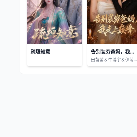
疏垣知意
告别装穷爸妈，我走上巅峰
田苗苗＆牛博宇＆伊萌＆王嬿雯＆郭小