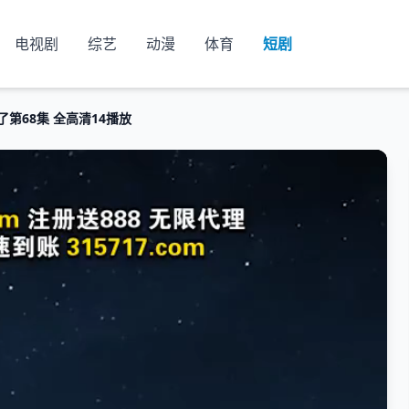
电视剧
综艺
动漫
体育
短剧
第68集 全高清14播放