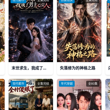
结
现代都市
全集完结
古装仙侠
全集完结
末世求生，我成了男主心尖人
失落修为的神格之路
结
现代都市
全集完结
年代穿越
全80集