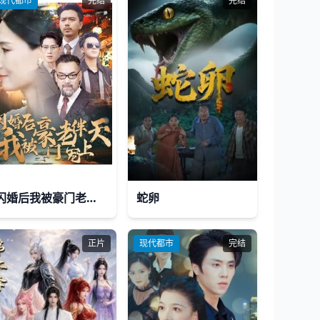
现代都市
完结
完结
闪婚后我被豪门老伴宠上天
蛇卵
正片
现代都市
完结