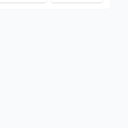
及时删除侵权内容，谢谢合作。