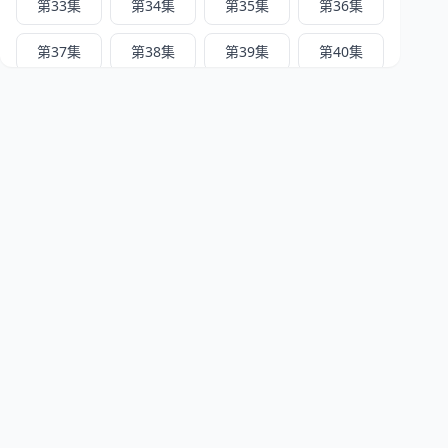
第33集
第34集
第35集
第36集
第37集
第38集
第39集
第40集
第41集
第42集
第43集
第44集
第45集
第46集
第47集
第48集
第49集
第50集
第51集
第52集
第53集
第54集
第55集
第56集
第57集
第58集
第59集
第60集
第61集
第62集
第63集
第64集
第65集
第66集
第67集
第68集
第69集
第70集
第71集
第72集