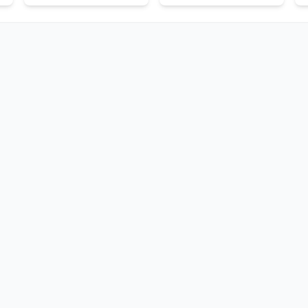
网站地图
|
排行榜
|
最新更新
|
Sitemap
剧迷查询网
Copyright © 2026
jmcxsc.com
版权所有
互联网，版权归原创者所有，如果侵犯了你的权益，请通知我们，我们会