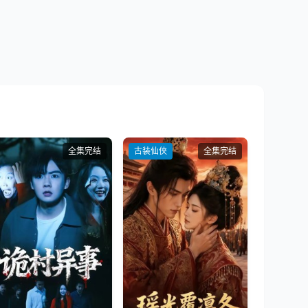
第73集
第74集
第75集
第76集
第77集
第78集
第79集
第80集
第81集
全集完结
古装仙侠
全集完结