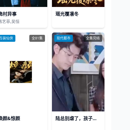
诡村异事
瑶光覆凛冬
韩艺菲,吴恒
古装仙侠
全81集
现代都市
全集完结
换颜&惊颜
陆总别虐了，孩子真的是你的！