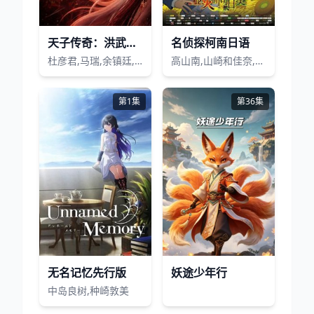
天子传奇：洪武大帝
名侦探柯南日语
杜彦君,马瑞,余镇廷,白婷婷,梁晶晶,张振源,刘浩,赵钰桐,聂婉茹,李嘉仪,王子沛
高山南,山崎和佳奈,神谷明,小山力也,林原惠美,山口胜平,田中秀幸,岛本须美,绪方贤一,堀川亮,松井菜樱子,宫村优子,岩居由希子,大谷育江,高木涉,高岛雅罗,堀之纪,立木文彦,小山茉美,三石琴乃,置鲇龙太郎,日高法子,池田秀一,古谷彻
第1集
第36集
无名记忆先行版
妖途少年行
中岛良树,种崎敦美