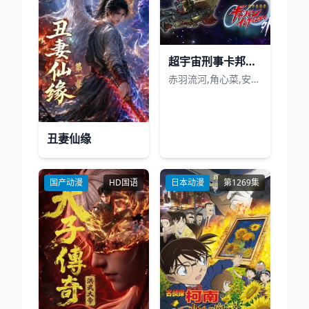
超宇宙刑事卡邦无限外传
赤羽流河,角心菜,安井谦太郎,松永有纮,有坂心花,安田启人,谷田拉娜,入山杏奈,子安武人
丑妻仙缘
国产动漫
HD国语
日本动漫
第1269集