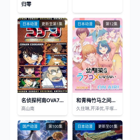
归零
日本动漫
更新至第1集
日本动漫
第12集
名侦探柯南OVA7：来自阿笠的挑战书！阿笠对决柯南和少年侦探团
和青梅竹马之间不会有恋爱喜剧
高山南
久住琳,芹泽优,平塚纱依
国产动漫
第100集
日本动漫
更新至01集