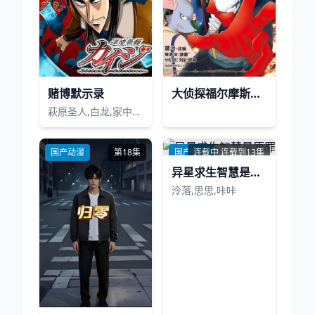
赌博默示录
大侦探福尔摩斯第2季
萩原圣人,白龙,家中宏,立木文彦,津嘉山正种
国产动漫
第18集
国产动漫
连载中 连载到13集
异星求生智慧是原罪
泠落,思思,咔咔