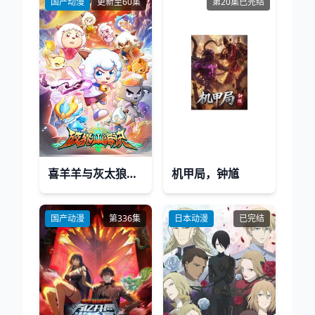
国产动漫
更新至60集
第20集已完结
喜羊羊与灰太狼之破界山海诀
机甲局，钟馗
国产动漫
第336集
日本动漫
已完结