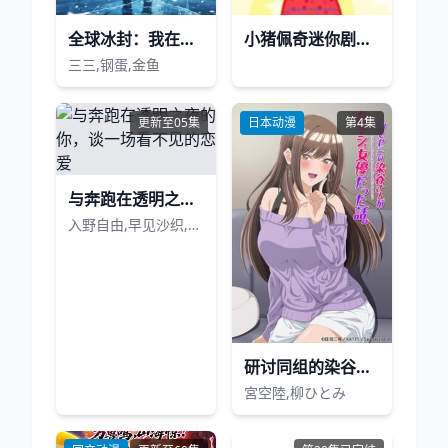
全球冰封：我在冰河时代末日求生
小猪佩奇迷你剧第一季
三三,钢蛋,金鱼
更新至05集
日本动漫
第4集
与奔跑在透明之夜的你，谈一场看不见的恋爱
入野自由,早见沙织,小原好美,阿座上洋平
研讨同组的染谷同学原来是女优这事
宮空陸,柳ひとみ