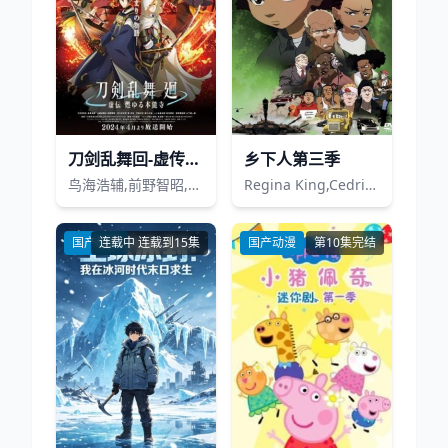
刀剑乱舞回-虚传燃烧的本能寺-
乡下人第三季
鸟海浩辅,前野智昭,新垣樽助,泰勇气,阪口大助,山下诚一郎
Regina King,Cedric Yarbrough,John Witherspoon
国产动漫
连载中 连载到15集
国产动漫
第10集完结