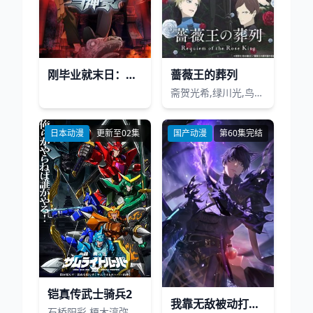
刚毕业就末日：万亿开局当神豪动态漫画
蔷薇王的葬列
斋贺光希,绿川光,鸟海浩辅,内匠靖明,速水奖,日野聪,大原沙耶香,天崎滉平,三上哲,杉田智和,伊藤静,铃代纱弓,久川绫,悠木碧,石田彰,贯井柚佳
日本动漫
更新至02集
国产动漫
第60集完结
铠真传武士骑兵2
我靠无敌被动打出成吨伤害！
石桥阳彩,榎木淳弥,村濑步,武内骏辅,熊谷健太郎,增田俊树,木下纱华,Lynn,下野纮,草尾毅,野岛裕史,置鲇龙太郎,佐佐木望,西村朋纮,小西克幸,佐藤拓也,鸟海浩辅,寺岛拓笃,杉田智和,天崎滉平,铃村健一,泽城千春,竹内良太,远藤大智,熊谷俊辉,坂本真绫,子安武人,前野智昭,远藤绫,白熊宽嗣