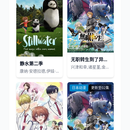
无职转生到了异世界就拿出真本事第三季
静水第二季
兴津和幸,诸星堇,金元寿子,小山力也,茅野爱衣,鹤冈聪,田中理惠,杉田智和,若山诗音,小原好美,上田丽奈,Lynn,内山夕实,逢坂良太,高田忧希,会泽纱弥
康纳·安德拉德,伊娃·爱丽儿·宾德
日本动漫
更新至02集