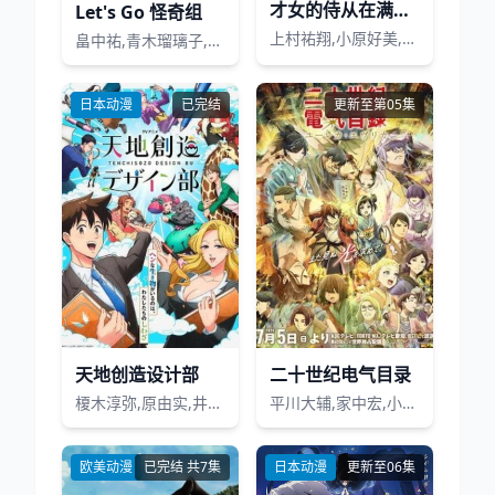
才女的侍从在满是高岭之花的贵族学校暗中照顾(毫无生活自理能力的)学院第一大小姐
Let's Go 怪奇组
上村祐翔,小原好美,大西沙织,土屋李央,小清水亚美
畠中祐,青木瑠璃子,新谷真弓,青山吉能,榊原优希,花泽香菜,千叶繁
日本动漫
已完结
更新至第05集
天地创造设计部
二十世纪电气目录
榎木淳弥,原由实,井上和彦,梅原裕一郎,诹访部顺一,岸尾大辅,大空直美,竹内良太,泊明日菜,木野日菜,逢坂良太,水岛大宙,龙田直树
平川大辅,家中宏,小野大辅,大地叶,雨宫天,寿美菜子,内山昂辉,内田雄马,武内骏辅,远藤大智,高垣彩阳,川井田夏海,浦和希,浅野麻由美
欧美动漫
已完结 共7集
日本动漫
更新至06集