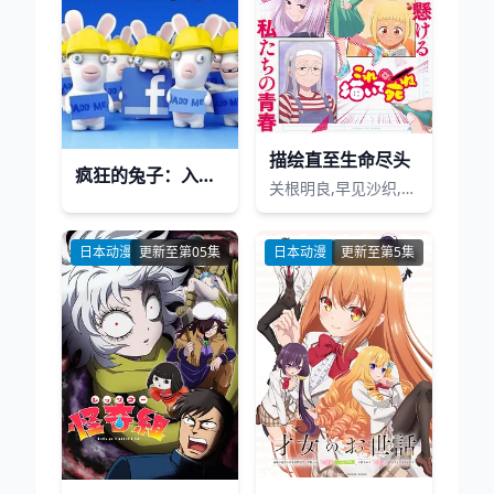
描绘直至生命尽头
疯狂的兔子：入侵第四季
关根明良,早见沙织,仁见纱绫,藤村花音,日高范子,种崎敦美,野上尤加奈,井上喜久子
日本动漫
更新至第05集
日本动漫
更新至第5集