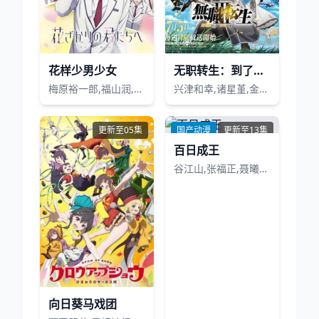
花样少男少女
无职转生：到了异世界就拿出真本事第3季
梅原裕一郎,福山润,内山昂辉,八代拓,日野聪,驹田航,川岛零士,夏吉优子,西山宏太朗,山根绮,户谷菊之介,古屋亚南
兴津和幸,诸星堇,金元寿子,小山力也,茅野爱衣,鹤冈聪,田中理惠,杉田智和,若山诗音,小原好美,上田丽奈,Lynn,内山夕实,逢坂良太,高田忧希,会泽纱弥
更新至05集
国产动漫
更新至13集
百日成王
谷江山,张福正,聂曦映,李楠,姜贺,赵熠彤,若瑾
向日葵马戏团