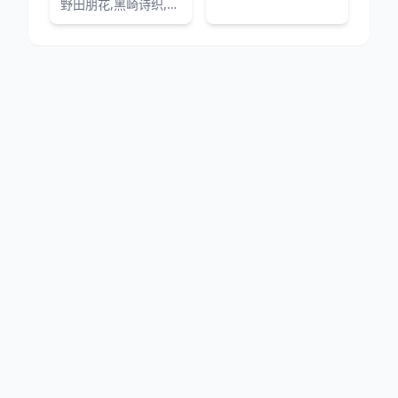
野田朋花,黑崎诗织,小山内怜央,安堂奈奈子,楠木灯,夏吉优子,镰仓有那,岩桥由佳,茅野爱衣,钉宫理惠
网站地图
|
排行榜
|
最新更新
|
Sitemap