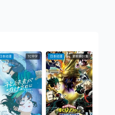
日本动漫
TC中字
日本动漫
更新第01集