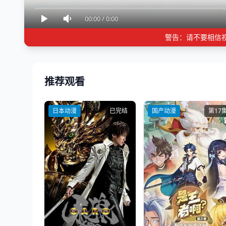
00:00
/
0:00
警告：请不要相信
推荐观看
日本动漫
已完结
国产动漫
第17