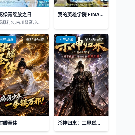
花绿青绽放之日
我的英雄学院 FINAL SEASON 特别篇
萩原利久,古川琴音,入野自由,冈部敬史
国产动漫
第32集完结
国产动漫
第34集完结
麒麟圣体
杀神归来：三界弑神录