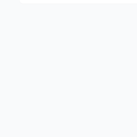
免责声明：本站所有内容均来自