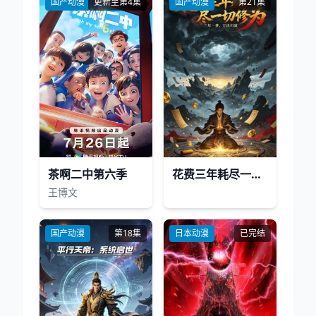
国产动漫
更新至第4集
国产动漫
第21集
茶啊二中第六季
花费三年耗尽一切修为
王博文
国产动漫
第18集
日本动漫
已完结