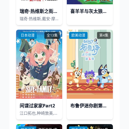
瑞奇·热维斯之街猫一族
喜羊羊与灰太狼之破界山海诀番外篇
瑞奇·热维斯,戴安·摩根,汤姆·巴斯登,大卫·厄尔,乔·哈特利,安德鲁·布鲁克
日本动漫
全13集
欧美动漫
第4集
间谍过家家Part2
布鲁伊迷你剧第二季(英文版)
江口拓也,种崎敦美,早见沙织,吉野裕行,甲斐田裕子,山路和弘,小野贤章,藤原夏海,加藤英美里,高桥广树