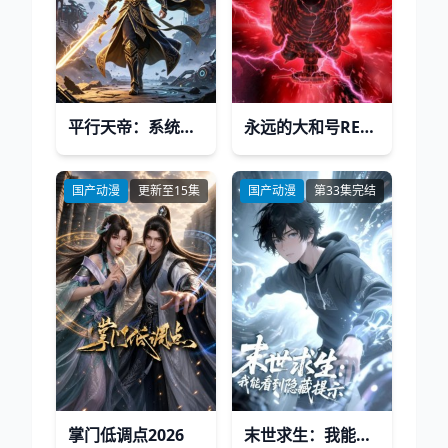
平行天帝：系统启世
永远的大和号REBEL3199第六章碧蓝迷宫
国产动漫
更新至15集
国产动漫
第33集完结
掌门低调点2026
末世求生：我能看到隐藏提示