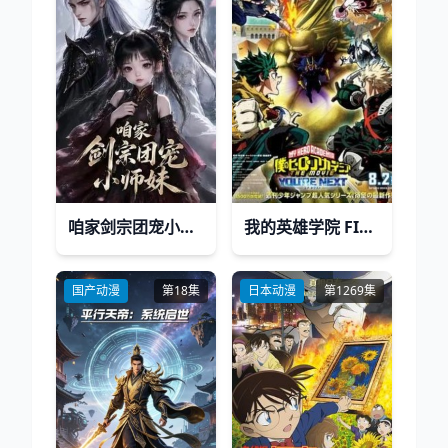
咱家剑宗团宠小师妹第一季
我的英雄学院 FINAL SEASON 特别篇
国产动漫
第18集
日本动漫
第1269集