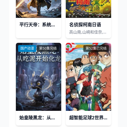
平行天帝：系统启世
名侦探柯南日语
高山南,山崎和佳奈,神谷明,小山力也,林原惠美,山口胜平,田中秀幸,岛本须美,绪方贤一,堀川亮,松井菜樱子,宫村优子,岩居由希子,大谷育江,高木涉,高岛雅罗,堀之纪,立木文彦,小山茉美,三石琴乃,置鲇龙太郎,日高法子,池田秀一,古谷彻
国产动漫
第50集完结
第52集已完结
始皇陵黑龙：从吃泥开始化龙
超智能足球2世界大赛篇