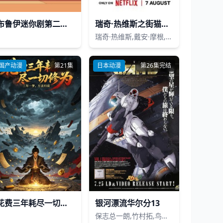
布鲁伊迷你剧第二季(英文版)
瑞奇·热维斯之街猫一族
瑞奇·热维斯,戴安·摩根,汤姆·巴斯登,大卫·厄尔,乔·哈特利,安德鲁·布鲁克
国产动漫
第21集
日本动漫
第26集完结
花费三年耗尽一切修为
银河漂流华尔分13
保志总一朗,竹村拓,鸟海胜美,富永美伊奈,手冢千春,原惠理子,菊地英博,秋山照子,笠原弘子,野泽雅子,千千松幸子,佐佐木留恩,泷泽久美子,渡边美佐,川上伦子,大塚芳忠