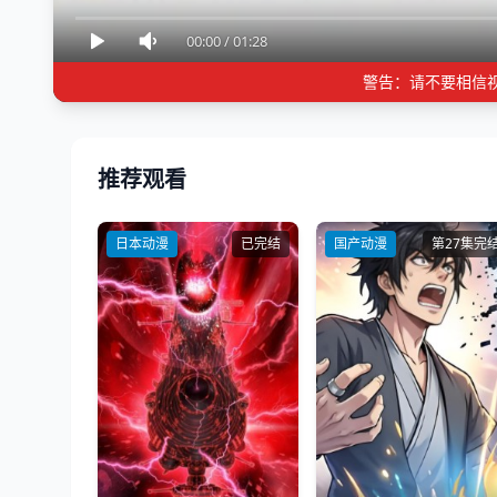
00:00
/
01:28
警告：请不要相信
推荐观看
日本动漫
已完结
国产动漫
第27集完