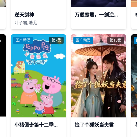
逆天剑神
万载魔君，一剑逆天命
叶子君,陆尤
结
国产动漫
第7集
国产动漫
第13集
小猪佩奇第十二季英文版
捡了个狐妖当夫君