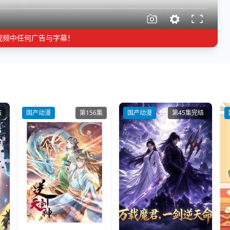
视频中任何广告与字幕！
结
国产动漫
第156集
国产动漫
第45集完结