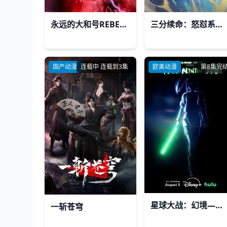
永远的大和号REBEL3199第六章碧蓝迷宫
三分续命：怒怼系统，遇强则强
国产动漫
连载中 连载到3集
欧美动漫
第8集完
星球大战：幻境—第九个绝地武士
一斩苍穹