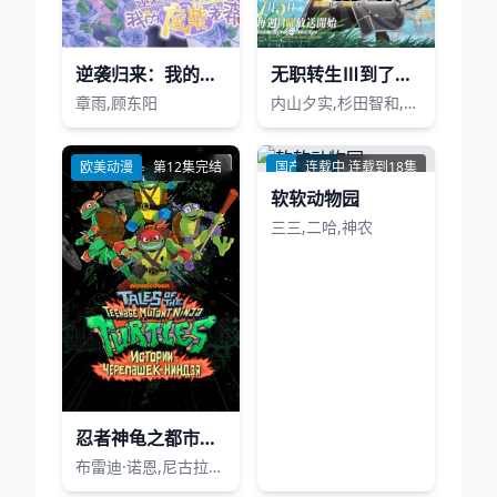
逆袭归来：我的废柴老婆第一季
无职转生Ⅲ到了异世界就拿出真本事無職転生Ⅲ
章雨,顾东阳
内山夕实,杉田智和,小原好美,茅野爱衣,金元寿子,Lynn,会泽纱弥,高田忧希,鹤冈聪,逢坂良太,田中理惠,诸星堇,上田丽奈,兴津和幸,若山诗音,小山力也
欧美动漫
第12集完结
国产动漫
连载中 连载到18集
软软动物园
三三,二哈,神农
忍者神龟之都市传奇
布雷迪·诺恩,尼古拉斯·坎图,迈克·艾贝,小肖恩·布朗,阿尤·艾德维利