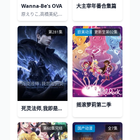
Wanna-Be's OVA
大主宰年番合集篇
原えりこ,高橋美紀,山田栄子
第281集
欧美动漫
更新至第02集
摇滚萝莉第二季
死灵法师,我即是天灾(2026)
第60集完结
国产动漫
全7集