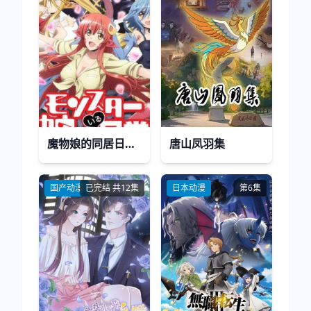
魔物娘的同居日常小剧场
唐山凤羽集
国产动漫
已完结 共12集
日本动漫
第6集