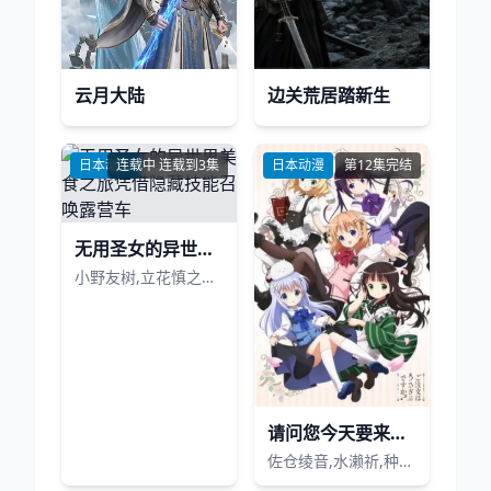
云月大陆
边关荒居踏新生
日本动漫
连载中 连载到3集
日本动漫
第12集完结
无用圣女的异世界美食之旅凭借隐藏技能召唤露营车
小野友树,立花慎之介,千叶翔也,德井青,诸星堇
请问您今天要来点兔子吗
佐仓绫音,水濑祈,种田梨沙,佐藤聪美,内田真礼,德井青空,村川梨衣,早见沙织,清川元梦,速水奖