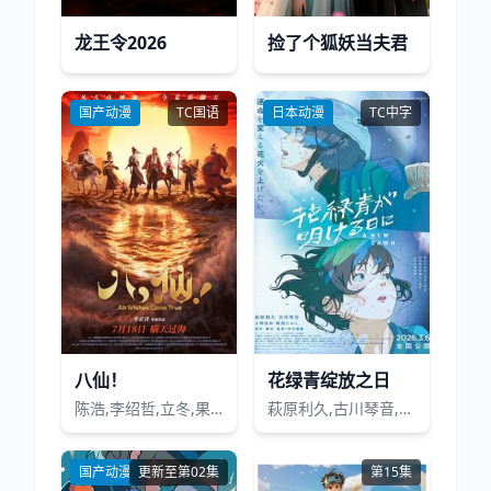
龙王令2026
捡了个狐妖当夫君
国产动漫
TC国语
日本动漫
TC中字
八仙！
花绿青绽放之日
陈浩,李绍哲,立冬,果子哥哥,董天弋,喻鹏力,黄豫硕,张运气,邓先森,曹知善,囧森瑟夫,零柒,韩雨泽,张天宇,张稷,良生
萩原利久,古川琴音,入野自由,冈部敬史
国产动漫
更新至第02集
第15集