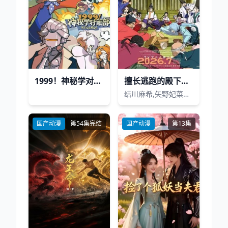
1999！神秘学对策部(中配版)
擅长逃跑的殿下第2季
结川麻希,矢野妃菜喜,日野麻里,铃代纱弓,悠木碧,户谷菊之介,中村悠一,小西克幸
国产动漫
第54集完结
国产动漫
第13集