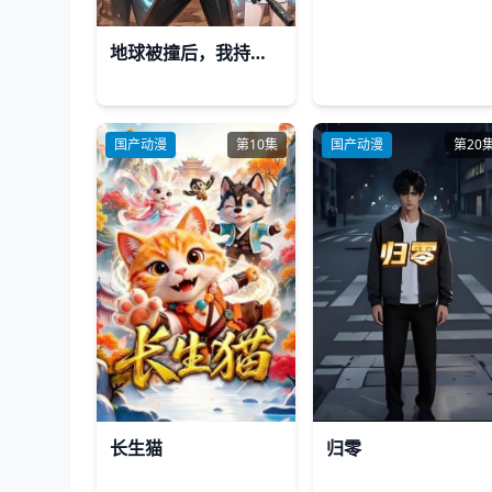
地球被撞后，我持枪纵横末世！
国产动漫
第10集
国产动漫
第20
长生猫
归零