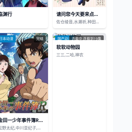
临渊行
请问您今天要来点兔子吗
佐仓绫音,水濑祈,种田梨沙,佐藤聪美,内田真礼,德井青空,村川梨衣,早见沙织,清川元梦,速水奖
日本动漫
完结
国产动漫
连载中 连载到19集
软软动物园
三三,二哈,神农
金田一少年事件簿R国语版
松野太纪,中川亚纪子,小杉十郎太,森川智之,小野健斗