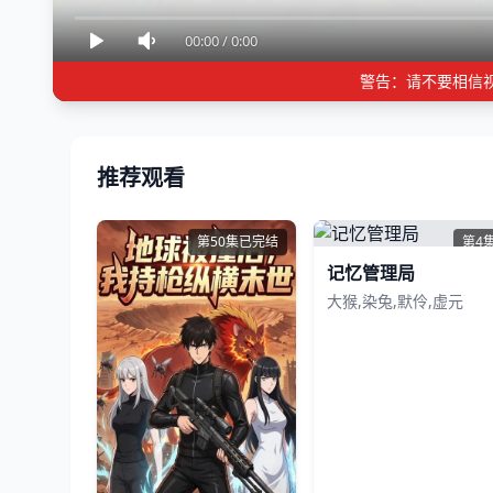
00:00
/
0:00
警告：请不要相信
推荐观看
第50集已完结
第4
记忆管理局
大猴,染兔,默伶,虚元