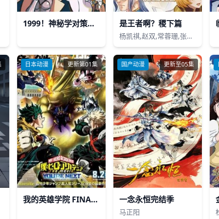
1999！神秘学对策部英配版
是王者啊？稷下篇
杨凯祺,赵双,常蓉珊,张恩泽,张若冰
集
日本动漫
更新第01集
国产动漫
更新至05集
我的英雄学院 FINAL SEASON 特别篇
​一念永恒完结季​
马正阳