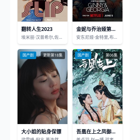
翻转人生2023
金妮与乔治娅第三季
埃米丽·汉普希尔,佐伊·利斯特·琼斯
安东尼娅·金特里,布里安娜·豪伊,卢克·艾沃雷多,Chelsea Clark,Emily Cole,泰·多兰,凯蒂·道格拉斯,迪塞尔·拉托拉卡,诺亚·拉曼纳,费利克斯·马拉德,詹妮弗·罗伯逊,萨拉·韦斯格拉斯,Katelyn Wells,乔纳森·惠塔克
国产剧
更新第18集
国产剧
第06集
大小姐的贴身保镖
吾凰在上之凤御四方
梁雪峰,倪言,董浩然,卢筠捷,胡旭晨
姜贞羽,赵一博,邓孝慈,郝熠然,林亚冬,祖怀,侯明炫,郑千亦,杜煜