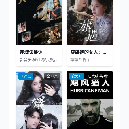
连城诀粤语
穿旗袍的女人：旗遇
郭晋安,曾江,黎美娴,谢宁,陈美琪
椰椰＆哲宇
国产剧
全23集
欧美剧
已完结 共8集