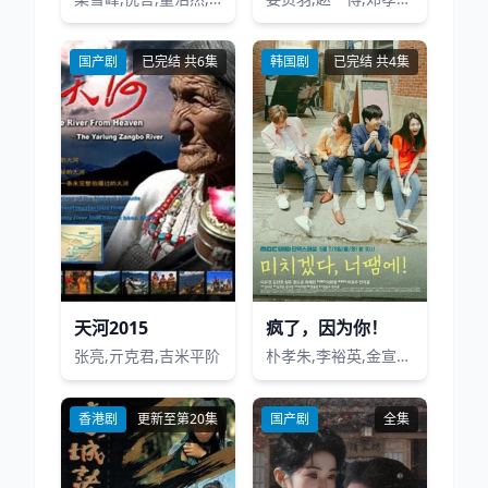
国产剧
已完结 共6集
韩国剧
已完结 共4集
天河2015
疯了，因为你！
张亮,亓克君,吉米平阶
朴孝朱,李裕英,金宣虎,金圣柱,权度云,柳惠琳
香港剧
更新至第20集
国产剧
全集