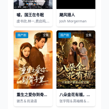
嘘，国王在冬眠
飓风猎人
虞书欣,林一,费启鸣,曾可妮,夏浩然,王润泽,许诗悦,曾宥臻
Josh Morgerman
国产剧
全集
国产剧
全集
重生之爱你到骨子里
八朵金花有福，六零猎户爹进山挖宝藏
谢杰＆肖涵语
张宇翔＆高岫楠＆武伟