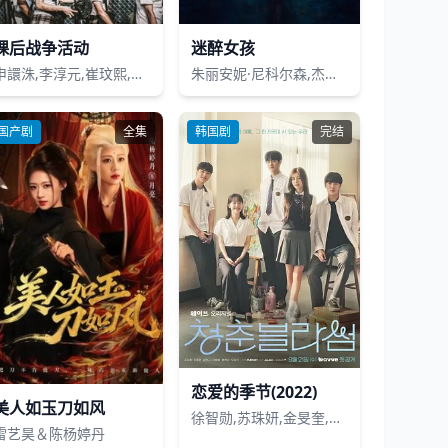
课后战争活动
迷醉女孩
申譞洙,李淳元,崔玟熙,袁民奎,李妍,金秀谦,文相敏
朱丽安妮·尼科尔森,杰拉丁妮·詹姆斯,伊莱扎·斯坎伦,塞巴斯蒂安·克罗夫特,罗里·弗莱克-拜恩,达斯汀·德姆瑞·伯恩斯,普里亚·坎萨拉,Will Keen,纳巴汉·里兹旺,菲奥娜·巴顿,Harry Cadby,伊恩 博纳,劳拉·切克利,乌米·迈尔斯,海伦·费舍尔,Jordan Kouamé,埃本·菲格雷多,Michael Duke
国产剧
全集
韩国剧
完结
恋爱的季节(2022)
美人如玉刀如风
徐智勋,苏珠妍,金旻奎,姜惠元,尹贤秀,吴裕珍
雷艺昊＆陈杨婷丹