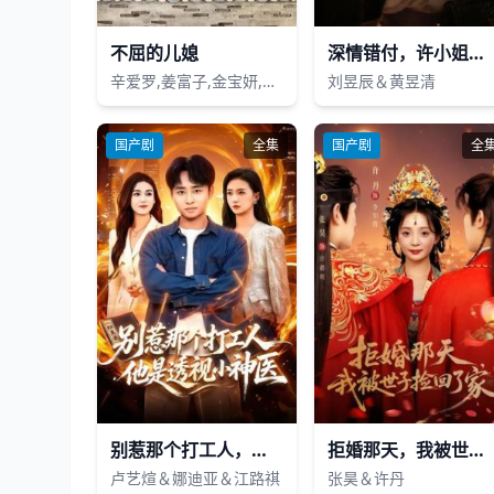
不屈的儿媳
深情错付，许小姐高调离场
辛爱罗,姜富子,金宝妍,林艺珍,朴允载
刘昱辰＆黄昱清
国产剧
全集
国产剧
全
别惹那个打工人，他是透视小神医
拒婚那天，我被世子捡回了家
卢艺煊＆娜迪亚＆江路祺
张昊＆许丹