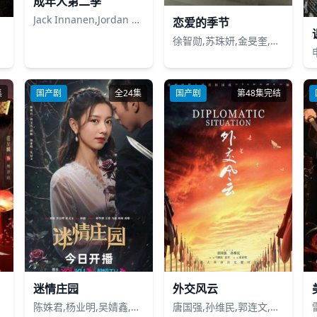
成年人第二季
Jack Innanen,Jordan Kronis,Cam Healy
恋爱的季节
徐智勋,苏珠妍,金旻奎,姜惠元,尹贤秀,吴裕珍
集
国产剧
全24集
国产剧
第48集完结
迷情庄园
外交风云
陈姝君,杨业明,吴婧鑫,赵彦乔
唐国强,孙维民,郭连文,王伍福,卢奇,董勇,谷伟,罗蓬,陈姗姗,黄薇,王智慧,杨童舒,司晓红,马晓伟,王辉,文馨,张再新,张页石,于洋,侯祥玲,周建鹏,郑锡龙,王卓,王之民,王荧欣,傅大勇,王雅捷,黑妹,黄冲,严晓频,刘恺威,徐百慧,杨奇鸣,赵秦,刘梦珂,宋禹,张琳,标马,王铂清,吴佟,肖艺,鞠红宇,于俭,黄继鹏,齐纪深,赵燕国彰,文森特·马蒂尔,柯国庆,高岛真一