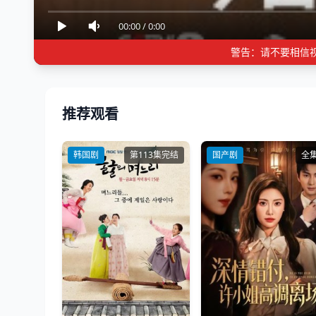
00:00
/
0:00
警告：请不要相信
推荐观看
韩国剧
第113集完结
国产剧
全