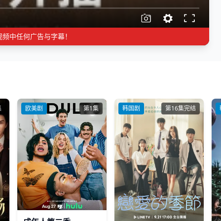
视频中任何广告与字幕！
集
欧美剧
第1集
韩国剧
第16集完结