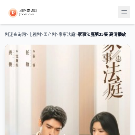
剧迷查询网
>
电视剧
>
国产剧
>
家事法庭
>
家事法庭第25集 高清播放