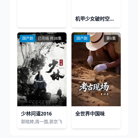
机甲少女破时空战记
国产剧
已完结 共38集
国产剧
第6集
少林问道2016
全世界中国味
郭晓婷,周一围,郭京飞