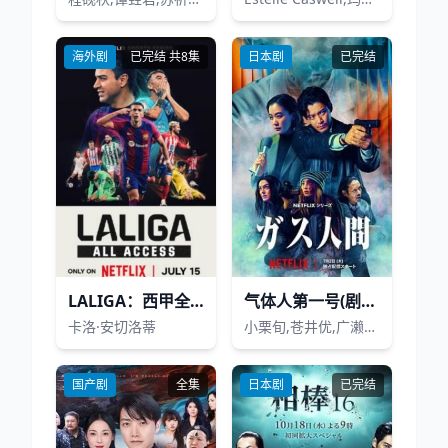
海外剧
已完结 共8集
日本剧
已完结
LALIGA：西甲全纪录
气体人第一号(剧版)
卡洛·安切洛蒂
小栗旬,苍井优,广濑铃,林遣都,竹野内丰,内田雅乐
国产剧
全集
日本剧
已完结