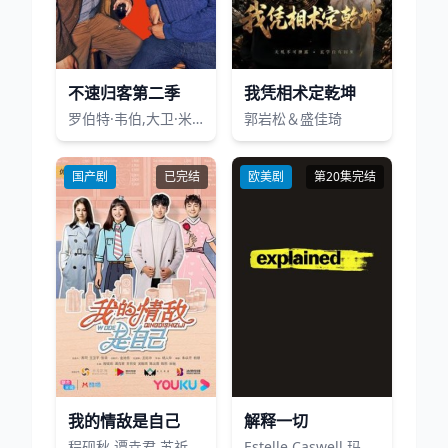
不速归客第二季
我凭相术定乾坤
罗伯特·韦伯,大卫·米切尔
郭岩松＆盛佳琦
国产剧
已完结
欧美剧
第20集完结
我的情敌是自己
解释一切
程砚秋,谭垚君,苏祈安,陈法蓉,陈熙,宋弛
Estelle Caswell,玛丽亚·贝罗,克里斯汀·贝尔,莱瓦尔·伯顿,Joss Fong,尼克·克罗尔,Coleman Lowndes,阿西夫·曼德维,雅拉·沙希迪,克里斯蒂安·史莱特,凯文·史密斯,萨米拉·威利,斯蒂芬·弗雷,迈克尔·波伦,丹·萨维吉,科里·布克,汤米·钟,Seth Shostak,Brian Lara