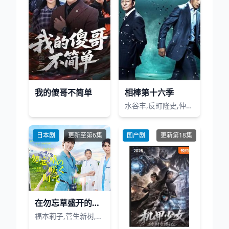
我的傻哥不简单
相棒第十六季
水谷丰,反町隆史,仲间由纪惠,大杉涟
日本剧
更新至第6集
国产剧
更新第18集
在勿忘草盛开的城镇
福本莉子,菅生新树,吹越满,内藤刚志