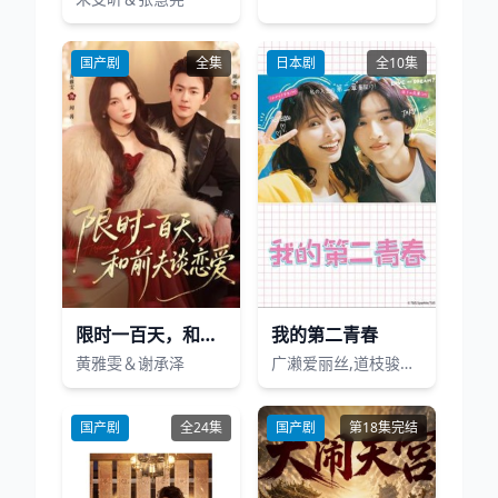
国产剧
全集
日本剧
全10集
限时一百天，和前夫谈恋爱
我的第二青春
黄雅雯＆谢承泽
广濑爱丽丝,道枝骏佑,伊原六花,饭沼爱,水泽林太郎,箭内梦菜,滨尾矩考,イモトアヤコ,安藤政信
国产剧
全24集
国产剧
第18集完结