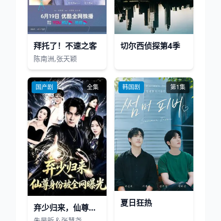
拜托了！不速之客
切尔西侦探第4季
陈南洲,张天颖
国产剧
全集
韩国剧
第1集
夏日狂热
弃少归来，仙尊身份被全网曝光
朱旻昕＆张慧尧