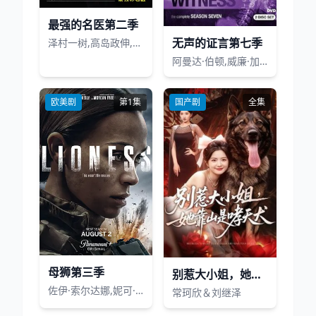
最强的名医第二季
无声的证言第七季
泽村一树,高岛政伸,比嘉爱未,黑川智花,宮地雅子,正名仆蔵,泷泽沙织,敦士,斉藤陽一郎,尾崎右宗,阿南敦子,藤原令子,小野武彦,伊藤兰,野际阳子
阿曼达·伯顿,威廉·加米那拉
欧美剧
第1集
国产剧
全集
母狮第三季
别惹大小姐，她靠山是哮天犬
佐伊·索尔达娜,妮可·基德曼,摩根·弗里曼,蕾斯拉·德·奥利维拉,拉莫尼卡·加勒特,吉尔·瓦格纳,迈克尔·凯利,珍尼希斯·罗德里格兹,詹姆斯·乔丹,戴夫·安纳布尔,伊恩·鲍汉,斯蒂芬妮·努尔,萨德·拉金比尔,汉娜·洛夫·拉尼尔,马特·杰拉德,伊丽萨维塔·奈莱丁,奥斯汀·赫伯特,塞莱斯蒂娜·哈里斯,杰克·迪米奇,阿森·格里戈罗夫
常珂欣＆刘继泽