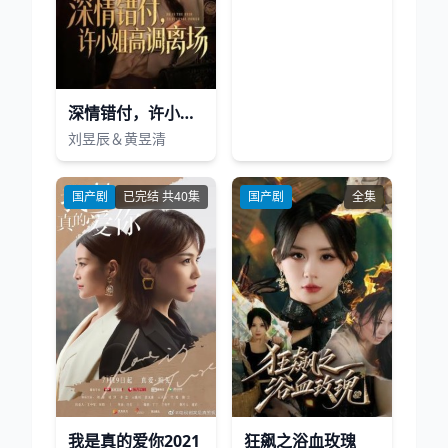
深情错付，许小姐高调离场
刘昱辰＆黄昱清
国产剧
已完结 共40集
国产剧
全集
我是真的爱你2021
狂飙之浴血玫瑰