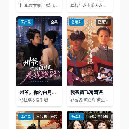
杜淳,袁文康,王媛可,刘涛,李念
龚若兰＆李乐天＆聂杨＆周梓言
国产剧
全集
香港剧
已完结
州爷，你的白月光卷钱跑路了
我系黄飞鸿国语
马钰琪＆夏千熠
郭富城,陈嘉辉,何嘉丽,石坚,张翼,胡峰
国产剧
第15集已完结
韩国剧
已完结 共16集