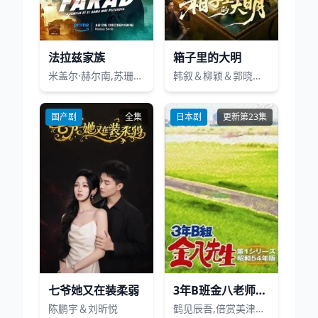
法拉兹家族
箱子里的大明
米盖尔·赫尔南,苏珊娜·阿巴图纳·戈麦斯,佩德罗·卡萨布兰科,诺拉·纳瓦斯,费尔南多·特赫罗,艾格尔·纳尔,奥马尔·阿尤索,马哈姆·胡里,薇琪·亚拉可,维拉迪米尔·克鲁兹,Amparo Pi?ero,Adam Jeziersky,Roberto Lezana,Nahuel Picone,Cristina Ureta,José Florencio Pi?ero,Selim Clayssen,Hamid Krim,Héctor Noas,Christophe Klostermann
韩叙＆柳颖＆郭晓宇＆王俊华
国产剧
全集
日本剧
更新第23集
七爷她又在装柔弱
3年B班金八老师第一季
陈鹏宇＆刘昕悦
鹤见辰吾,倍赏美津子,武田铁矢,三原顺子,藤田瞳子