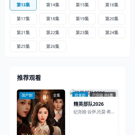
第13集
第14集
第15集
第16集
第17集
第18集
第19集
第20集
第21集
第22集
第23集
第24集
第25集
第26集
推荐观看
国产剧
全集
欧美剧
已完结 共6集
精英部队2026
纪尧姆·谷伊,托莫·希思黎,菲利普·舒尔,可拉斯·旺克奇基,奥黛丽·洛滕