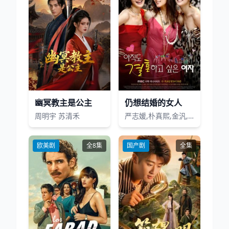
幽冥教主是公主
仍想结婚的女人
周明宇 苏清禾
严志媛,朴真熙,金汎,李必模,王光娜
欧美剧
全8集
国产剧
全集