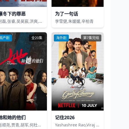
凛冬下的罪恶
为了一句话
何磊,张睿,吴昊宸,洪爽,王大奇,嘉泽,孙之鸿,肖涵,左腾云,刘伟峰,王心嫚,窦新豪,苏宥辰,李繁,刘亭希,刘朔豪,洪冰瑶,刘佳萌,李蒲赫,徐章
李雪健,朱媛媛,辛柏青
国产剧
全20集
海外剧
第7集完结
她和她的他们
记住2026
肖顺尧,贾青,胡军,何杜娟,袁家欢,王大奇,蒋方婷,郑家彬,钟林煜
Yashashree Rao,Viraj Ashwin