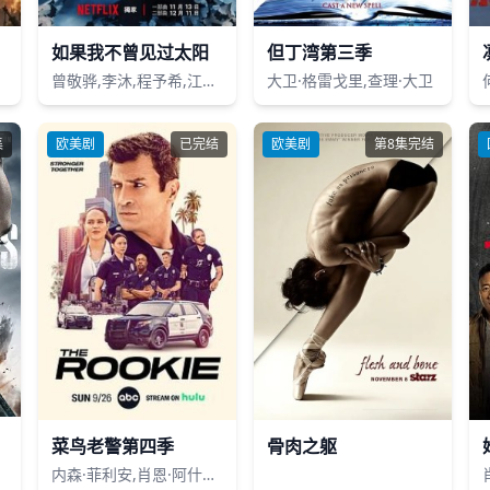
如果我不曾见过太阳
但丁湾第三季
曾敬骅,李沐,程予希,江齐,姚淳耀,马志翔,江宏恩,陈孝萱,石知田,徐钧浩,张洛偍,黄礼丰,谢章颖,谭善谦,蔡乔菲,陈孟琪,袁子芸,柯佳嬿
大卫·格雷戈里,查理·大卫
集
欧美剧
已完结
欧美剧
第8集完结
菜鸟老警第四季
骨肉之躯
内森·菲利安,肖恩·阿什莫,梅姬娅·考克斯,艾尔莎·迪亚茨,Salvadore,Guerrero,Jr.,理查德·琼斯,小泰特斯·马金,麦丽莎·奥尼尔,Tiago,Roberts,Jose,Velazquez,艾里克·温特,Gigi,Zumbado