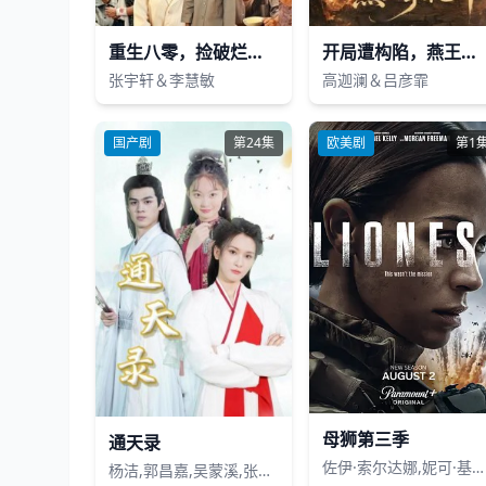
重生八零，捡破烂迎娶白富美
开局遭构陷，燕王掌乾坤
张宇轩＆李慧敏
高迦澜＆吕彦霏
国产剧
第24集
欧美剧
第1
母狮第三季
通天录
佐伊·索尔达娜,妮可·基德曼,摩根·弗里曼,蕾斯拉·德·奥利维拉,拉莫尼卡·加勒特,吉尔·瓦格纳,迈克尔·凯利,珍尼希斯·罗德里格兹,詹姆斯·乔丹,戴夫·安纳布尔,伊恩·鲍汉,斯蒂芬妮·努尔,萨德·拉金比尔,汉娜·洛夫·拉尼尔,马特·杰拉德,伊丽萨维塔·奈莱丁,奥斯汀·赫伯特,塞莱斯蒂娜·哈里斯,杰克·迪米奇,阿森·格里戈罗夫
杨洁,郭昌嘉,吴蒙溪,张十成