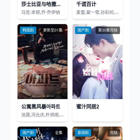
莎士比亚与哈撒韦私人调查员第一季
千谎百计
马克·本顿,乔·乔伊纳
麦童,翟一莹,孙彩纶,杨业明,上官嘉璐
韩国剧
更新至01集
国产剧
第30集完结
公寓黑风暴아파트
蜜汁同居2
池晟,河允庆,朴炳垠,文素利,郑顺元,黄熙,金泽
国产剧
全集
泰国剧
完结