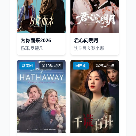
为你而来2026
君心向明月
杨泽,罗楚凡
沈浩晨＆梨小娜
欧美剧
第10集完结
国产剧
第25集完结