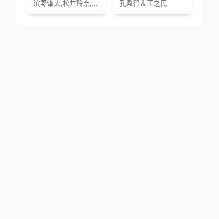
滨野谦太,松井玲奈,饭丰万理江,影山优佳,浅香航大
孔盈智＆王之民
网站地图
|
排行榜
|
最新更新
|
Sitemap