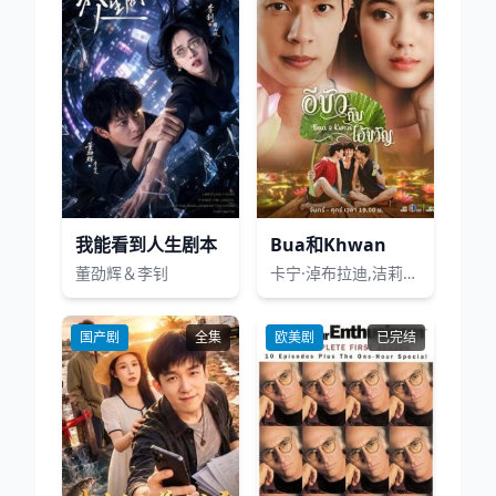
我能看到人生剧本
Bua和Khwan
董劭辉＆李钊
卡宁·淖布拉迪,洁莉尔查·卡本,坦塔查·塔里宾,苏莉娅蕾·亚卡蕾
国产剧
全集
欧美剧
已完结