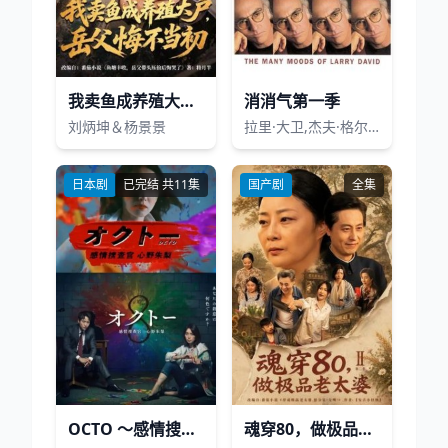
我卖鱼成养殖大户，岳父悔不当初
消消气第一季
刘炳坤＆杨景景
拉里·大卫,杰夫·格尔林,切瑞·海恩斯,苏茜·伊斯曼,特德·丹森,鲍勃·奥登科克,帕特里克·科尔,茱莉亚·路易斯-德瑞弗斯,布拉德·哈尔,韦恩·费德曼,玛丽·斯汀伯根,保罗·杜利,路易斯·奈,米娜·科尔布,索菲亚·米洛斯,安妮·哈尼,凯特琳·奥尔森,罗宾·鲁赞,克雷格·安东,艾伦·阿尔比斯,拉瑞恩·纽曼,梅兰妮·史密斯
日本剧
已完结 共11集
国产剧
全集
OCTO ～感情搜查官 心野朱梨～ 第二季
魂穿80，做极品老太婆第2季