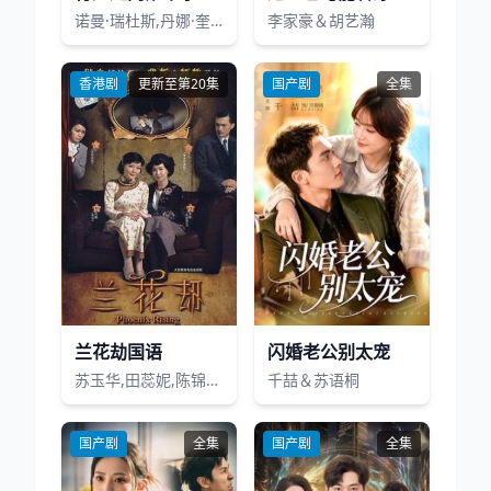
诺曼·瑞杜斯,丹娜·奎里拉,梅丽莎·麦克布莱德,乔什·麦克德米特,克里斯蒂·瑟拉图斯,塞斯·吉列姆,罗斯·马昆德,卡里·佩顿,卡兰·麦克奥利菲,瑞恩·赫斯特,萨曼莎·莫顿,杰弗里·迪恩·摩根,库珀·安德鲁斯,索拉·伯奇,克里·卡希尔,凯文·卡罗尔,约翰·芬,凯莱·弗莱明,丹·福勒,纳迪娅·希尔克,埃莉诺·松浦,卡萨迪·麦克林西,西德尼·帕克,琳赛·雷吉斯特,劳伦·利德洛夫,艾莉克斯·斯甘巴蒂,大卫·莫拉蒂,玛丽亚·Z·威尔逊
李家豪＆胡艺瀚
香港剧
更新至第20集
国产剧
全集
兰花劫国语
闪婚老公别太宠
苏玉华,田蕊妮,陈锦鸿,唐宁
千喆＆苏语桐
国产剧
全集
国产剧
全集