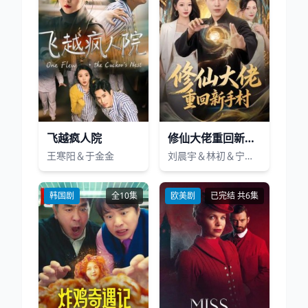
飞越疯人院
修仙大佬重回新手村
王寒阳＆于金金
刘晨宇＆林初＆宁晓阳
韩国剧
全10集
欧美剧
已完结 共6集