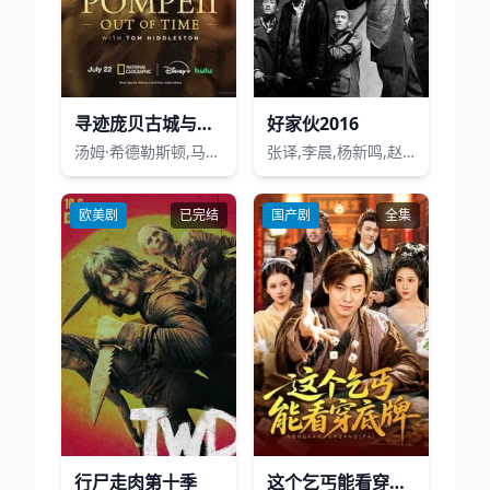
寻迹庞贝古城与汤姆·希德勒斯顿同行
好家伙2016
汤姆·希德勒斯顿,马克西姆·杜兰德,玛德琳·沃克,卢巴纳·阿兹巴尔
张译,李晨,杨新鸣,赵志君,王奕权,王双宝,高捷,瑛子,何杜娟,张殿伦,李培铭
欧美剧
已完结
国产剧
全集
行尸走肉第十季
这个乞丐能看穿底牌