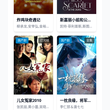
炸鸡块奇遇记
斯嘉丽小姐和公爵第二季2022
柳承龙,安宰弘,金裕贞,郑浩妍,金太勋,金南熙
凯特·菲利普斯,斯图尔特·马丁,安苏·卡比亚
国产剧
已完结
国产剧
全集
儿女冤家2010
一枕良缘，将军府的绝代双丫鬟
张凯丽,黄小蕾,吴晓敏,郝平
李仁郅＆唐七七