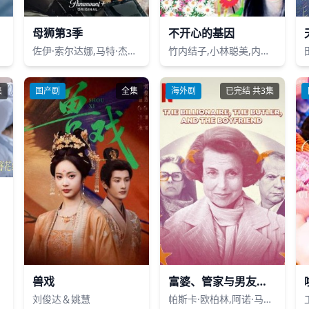
母狮第3季
不开心的基因
佐伊·索尔达娜,马特·杰拉德,摩根·弗里曼,伊恩·鲍汉,奥斯汀·赫伯特,妮可·基德曼,迈克尔·凯利,杰克·迪米奇,拉莫尼卡·加勒特,珍尼希斯·罗德里格兹,吉尔·瓦格纳,萨德·拉金比尔,戴夫·安纳布尔,詹姆斯·乔丹,蕾斯拉·德·奥利维拉,伊丽萨维塔·奈莱丁,斯蒂芬妮·努尔,汉娜·洛夫·拉尼尔,塞莱斯蒂娜·哈里斯,阿森·格里戈罗夫
竹内结子,小林聪美,内野圣阳,小田切让,山田优,黄川田将也,冈田义德 Yoshinori Okada
集
国产剧
全集
海外剧
已完结 共3集
兽戏
富婆、管家与男友：美妆帝国继承人丑闻
刘俊达＆姚慧
帕斯卡·欧柏林,阿诺·马塞,安东尼·伊古伦