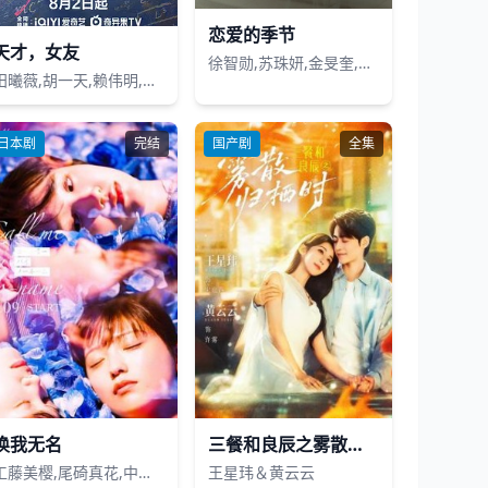
恋爱的季节
天才，女友
徐智勋,苏珠妍,金旻奎,姜惠元,尹贤秀,吴裕珍
田曦薇,胡一天,赖伟明,安沺,夏浩然,厉嘉琪,孙梦秋,李佑川,邬家楷
日本剧
完结
国产剧
全集
唤我无名
三餐和良辰之雾散归栖时
工藤美樱,尾碕真花,中井友望,三原羽衣,佐藤珠绪,桥本凉
王星玮＆黄云云