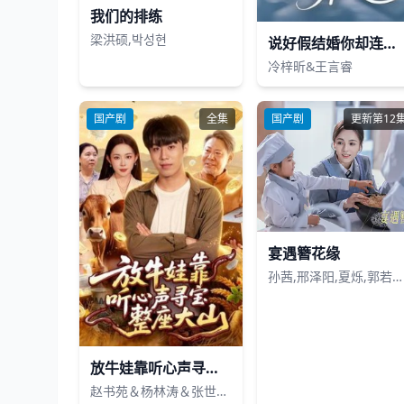
我们的排练
梁洪硕,박성현
说好假结婚你却连夜弄成真的
冷梓昕&王言睿
国产剧
全集
国产剧
更新第12
宴遇簪花缘
孙茜,邢泽阳,夏烁,郭若涵,谢雷
放牛娃靠听心声寻宝整座大山
赵书苑＆杨林涛＆张世顺＆江路祺