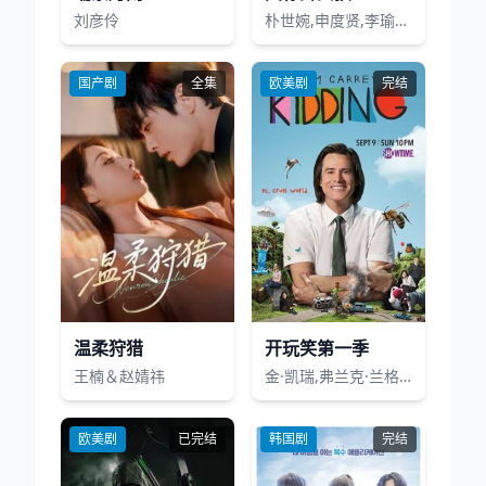
刘彦伶
朴世婉,申度贤,李瑜美,张东润
国产剧
全集
欧美剧
完结
温柔狩猎
开玩笑第一季
王楠＆赵婧祎
金·凯瑞,弗兰克·兰格拉,凯瑟琳·基纳,朱迪·格雷尔,科尔·艾伦,朱丽叶·莫里斯,伯纳德·怀特,科达·贝泽尔,胡利奥塞萨尔·查韦斯,朱莉塔·希尔,玛丽·费伯,金格·贡萨加,贾斯汀·柯克,格温·霍兰德,安德鲁·T·李,扎克瑞·亚瑟
欧美剧
已完结
韩国剧
完结