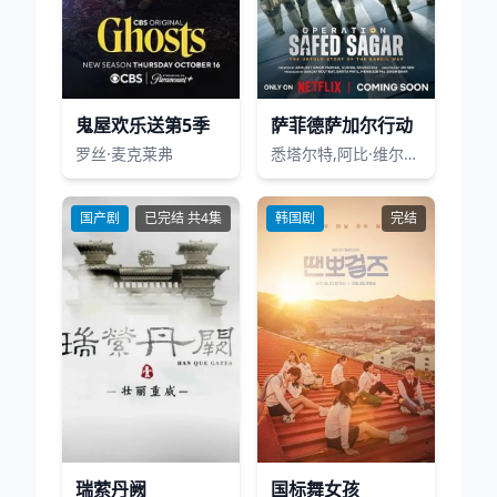
鬼屋欢乐送第5季
萨菲德萨加尔行动
罗丝·麦克莱弗
悉塔尔特,阿比·维尔马,吉米·舍尔吉勒,Dia Mirza,普拉加克塔·科利
国产剧
已完结 共4集
韩国剧
完结
瑞萦丹阙
国标舞女孩