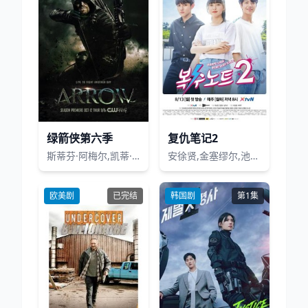
绿箭侠第六季
复仇笔记2
斯蒂芬·阿梅尔,凯蒂·卡西迪,瑞克·冈萨雷斯,朱丽安娜·哈凯夫,迈克尔·爱默生,柯克·埃斯沃多
安徐贤,金塞缪尔,池敏赫,金智怜
欧美剧
已完结
韩国剧
第1集