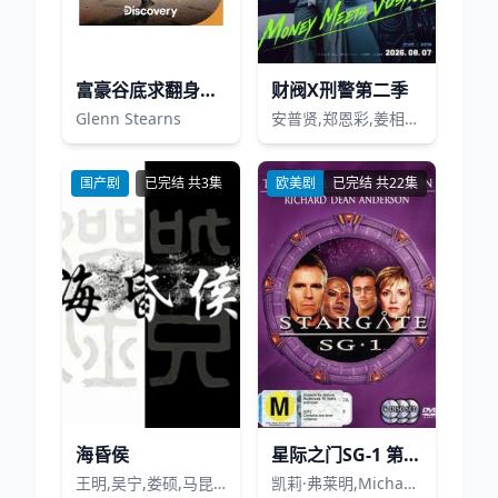
富豪谷底求翻身第一季
财阀X刑警第二季
Glenn Stearns
安普贤,郑恩彩,姜相准,金伸比,俞承豪
国产剧
已完结 共3集
欧美剧
已完结 共22集
海昏侯
星际之门SG-1 第五季
王明,吴宁,娄硕,马昆,魏至强
凯莉·弗莱明,MichaelShanks,AmandaTapping