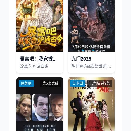
暴富吧！我家香炉通古今
九门2026
涂鑫艺＆冯卓琪
陈伟霆,陈瑶,曾舜晞,王茂蕾,王奕婷,李乃文,释小龙,应灏铭,季肖冰,胡耘豪,徐正溪,章涛,王祖一,刘畅,杨钧丞,杨昊博,陈鸿锦,吴圣麒,林秋楠,扈帷,雷丰瑞
欧美剧
第6集完结
日本剧
已完结 共9集