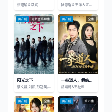
洪瑾瑜＆常斌
陆恩馨＆王洋＆江路祺
国产剧
更新至第40集
国产剧
全集
阳光之下
一拳道人，假结婚成真赘婿
蔡文静,刘凯,彭冠英,王劲松,萨日娜,李洪涛,施大生,岳旸,李东恒,马藜,多布杰,冯雷,王从懿,李砚,孙之鸿,亓航,章婷婷,周韵茹,钱漪,凌子桐,王学庭,周卓,栾浚威,王唯,岳士涵,孙家玮,曦璐,妞妞,王保艳,邓凯匀,陈伟隆,董波,马洪磊,张国庆,石小满,安宇,金阳,焦体怡,张艺心,何曙霞,柯国庆,思潮,张雷,金士哲,杜和倩
邰靖懿&王祉溢
国产剧
全集
国产剧
第21集