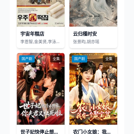
宇宙年糕店
云归槿时安
李恩智,金美贤,李泳知,安宥真
张景昀,胡亦瑶
国产剧
全集
国产剧
全集
世子妃快停止想象，你夫君又社死啦
农门小女娘：我有一个聚宝盆