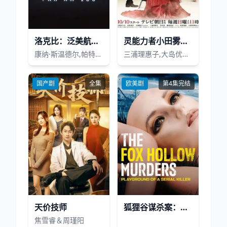
洛克比：泛美航空103号航班爆炸案第一季
灵能力者小田雾响子的谎言
康纳·斯温德尔,帕特里克·J·亚当斯,梅里特·韦弗,彼得·穆兰,托尼·库兰
三浦理惠子,大岛优子,谷原章介,石原里美
国产剧
全集
欧美剧
第4集完结
天价技师
狐狸谷谋杀案：连环杀手的游乐场
焦雪睿＆周瑾阳