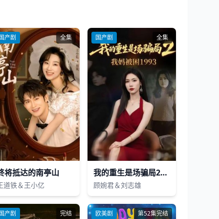
国产剧
全集
国产剧
全集
终将抵达的南亭山
我的重生是场骗局2我妈被困1993
王道铁＆王小亿
顾婉君＆刘志雄
国产剧
完结
欧美剧
第52集完结