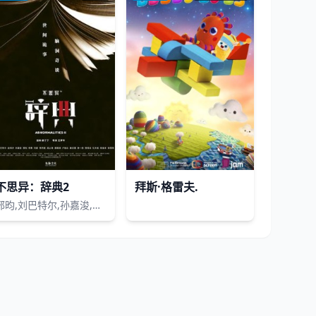
不思异：辞典2
拜斯·格雷夫.
邢昀,刘巴特尔,孙嘉浚,郭一扬,李槿,季丹妮,卢勉达,成止微