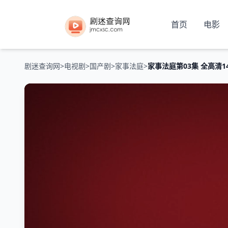
首页
电影
剧迷查询网
>
电视剧
>
国产剧
>
家事法庭
>
家事法庭第03集 全高清1