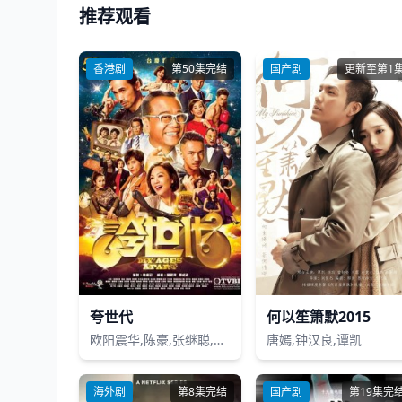
推荐观看
香港剧
第50集完结
国产剧
更新至第1
夸世代
何以笙箫默2015
欧阳震华,陈豪,张继聪,田蕊妮,李佳芯,邵美琪,许绍雄,关礼杰,森美,江美仪,龚嘉欣,姜大卫,吴业坤,陈嘉宝,麦明诗,胡鸿钧,江嘉敏,谢芷伦,林映辉
唐嫣,钟汉良,谭凯
海外剧
第8集完结
国产剧
第19集完