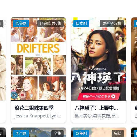
集
欧美剧
已完结 共6集
日本剧
更新至03集
浪花三姐妹第四季
八神瑛子：上野中央署组织犯罪对策课
Jessica Knappett,Lydia Rose Bewley,Lauren O'Rourke
黑木美沙,每熊克哉,高良健吾,池内博之,小岛健,藤木直人,奥田瑛二
结
国产剧
全集
欧美剧
完结