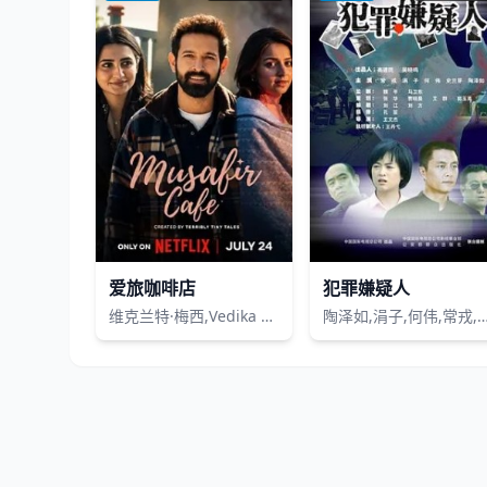
爱旅咖啡店
犯罪嫌疑人
维克兰特·梅西,Vedika Pinto,玛希玛·马奎纳,阿迪勒·侯赛因,洛芙琳·米什拉,Anubha Fatehpuria,拉杰夫·悉达多,萨迪亚·锡迪基
陶泽如,涓子,何伟,常戎,赵