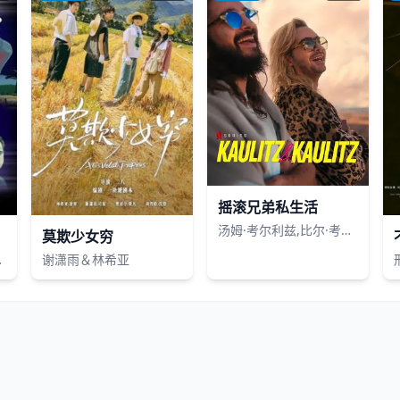
摇滚兄弟私生活
汤姆·考尔利兹,比尔·考尔利兹
莫欺少女穷
三强,高瑜
谢潇雨＆林希亚