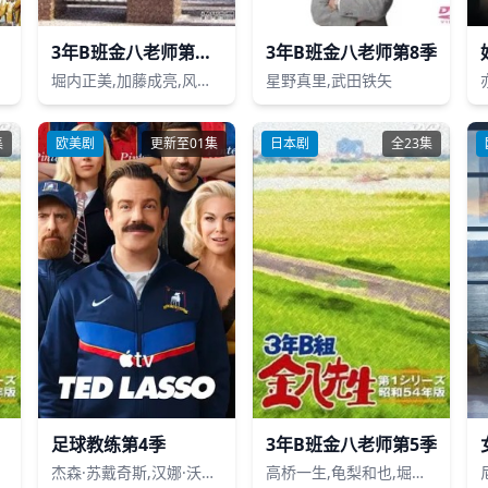
3年B班金八老师第七季
3年B班金八老师第8季
堀内正美,加藤成亮,风间俊介,星野真里,倍赏美津子,阿知波悟美,武田铁矢,上户彩,福田沙纪,岩田小百合,渡边有菜,石田未来,松下惠,丸山秀美,萩尾绿,八乙女光,鲇川太阳,深江卓次
星野真里,武田铁矢
集
欧美剧
更新至01集
日本剧
全23集
足球教练第4季
3年B班金八老师第5季
杰森·苏戴奇斯,汉娜·沃丁厄姆,朱诺·坦普尔,布雷特·戈德斯坦,杰里米·斯威夫特,布兰登·亨特,塔尼娅·雷诺兹,裘德·马克,费伊·马赛,雷克斯·海耶斯,艾斯林·沙基,艾比·赫恩,格兰特·菲利,索菲·西蒙特,克莱尔·阿什顿,米歇尔·戴维森,尼尔·多德森-哈托
高桥一生,龟梨和也,堀内正美,金田明夫,风间俊介,星野真里,倍赏美津子,武田铁矢,平野良