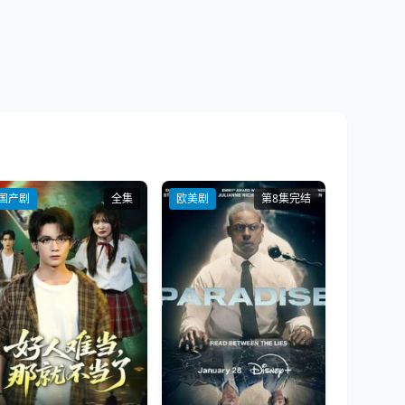
国产剧
全集
欧美剧
第8集完结