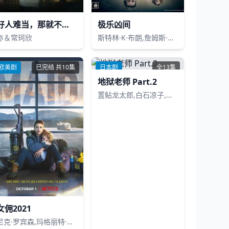
好人难当，那就不当了
极乐凶间
亦＆常珂欣
斯特林·K·布朗,詹姆斯·麦斯登,朱丽安妮·尼科尔森,莎拉·夏希,卡西迪·弗里曼,杰拉尔德·麦克雷尼,查理·埃文斯,妮可·布莱登·布鲁姆,克莉丝·马绍尔,米歇尔·梅勒迪斯,Percy Daggs IV,Aliyah Mastin,John Beavers
欧美剧
已完结 共10集
日本剧
全13集
地狱老师 Part.2
置鲇龙太郎,白石凉子,洲崎绫,黑泽朋世,岩崎谅太,古城门志帆,远藤绫,加隈亚衣,森川智之
女佣2021
尼克·罗宾森,玛格丽特·库里,莱拉·内瓦·惠特