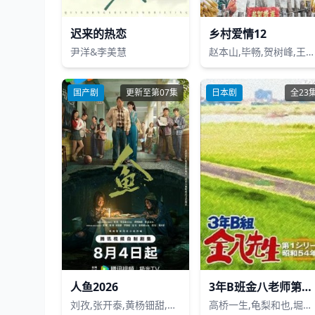
迟来的热恋
乡村爱情12
尹洋&李美慧
赵本山,毕畅,贺树峰,王小利,刘小光,唐鉴军,曹桐睿,宋晓峰,蔡维利,于月仙,马心怡,闫光明,唐娜
国产剧
更新至第07集
日本剧
全23
人鱼2026
3年B班金八老师第五季
刘孜,张开泰,黄杨钿甜,董勇,张帆,陈创,何思甜,张棪琰,罗海琼,是安,赵健,段钰,董向荣,薛佳凝,方晓东,李庆誉,张译文
高桥一生,龟梨和也,堀内正美,金田明夫,风间俊介,星野真里,倍赏美津子,武田铁矢,平野良