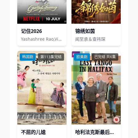
记住2026
锦绣如茵
Yashashree Rao,Viraj Ashwin
闻至承＆查祎琛
韩国剧
第113集完结
欧美剧
已完结 共6集
不屈的儿媳
哈利法克斯最后的探戈第二季