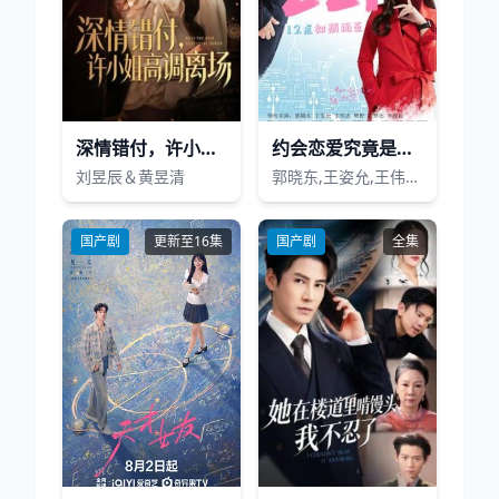
深情错付，许小姐高调离场
约会恋爱究竟是什么
刘昱辰＆黄昱清
郭晓东,王姿允,王伟忠,樊野,朱梦瑶,李泓良
国产剧
更新至16集
国产剧
全集