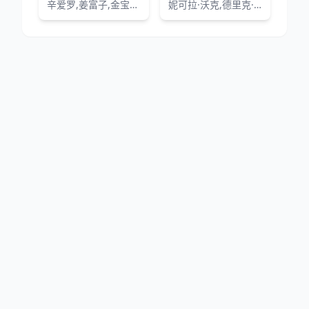
辛爱罗,姜富子,金宝妍,林艺珍,朴允载
妮可拉·沃克,德里克·雅各比,莎拉·兰卡夏尔,托尼·加德纳
网站地图
|
排行榜
|
最新更新
|
Sitemap