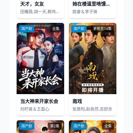
天才，女友
她在楼道里啃馒头，我不忍了
田曦薇,胡一天,赖伟明,安沺,夏浩然,厉嘉琪,孙梦秋,李佑川,邬家楷
姚睿＆李子锋
国产剧
全集
国产剧
更新至14集
当大神来开家长会
南戏
刘柠昊＆王盈心
张景昀,赵奂然,吉舒亦
国产剧
第2集
国产剧
全集