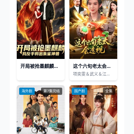
开局被抢墨麒麟，我反手孵出朱雀神兽
这个六旬老太会透视
项奕雯＆武义＆江路祺
海外剧
第7集完结
国产剧
全集