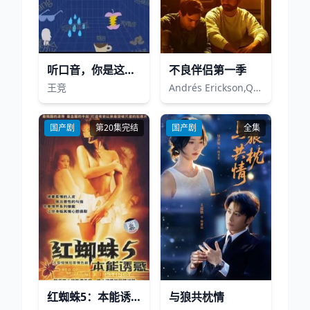
听口音，你是这的人吧
不良伴侣第一季
王竞
Andrés Erickson,Queer Niro
国产剧
第20集完结
国产剧
全集
红蜘蛛5：本能诱惑
与狼共枕情