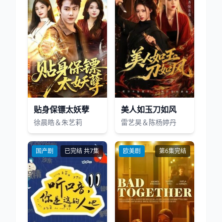
贴身保镖太妖孽
美人如玉刀如风
徐晨皓＆朱艺莉
雷艺昊＆陈杨婷丹
国产剧
已完结 共7集
欧美剧
第6集完结