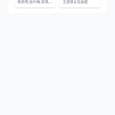
杨贡明,张叶梅,安琪,吴先明,王天妮,李亚天
王道铁＆包金妮
网站地图
|
排行榜
|
最新更新
|
Sitemap