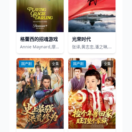
格蕾西的招魂游戏
光荣时代
Annie Maynard,摩根娜·奥莱利,鲁迪·达马林加姆,Celia Pacquola,Anne Tenney
张译,黄志忠,潘之琳,薛佳凝,张隽溢,王骁,黄品沅,李添诺,高亮,谭晓凡,易照博,张秋歌,曹凯,门东毅,董向荣,王一剑
国产剧
全集
国产剧
全集