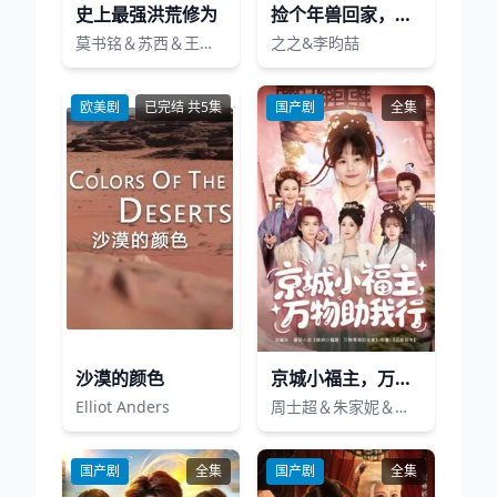
史上最强洪荒修为
捡个年兽回家，旺了整个家族
莫书铭＆苏西＆王业成
之之&李昀喆
欧美剧
已完结 共5集
国产剧
全集
沙漠的颜色
京城小福主，万物助我行
Elliot Anders
周士超＆朱家妮＆陆希娅＆欧元杰
国产剧
全集
国产剧
全集