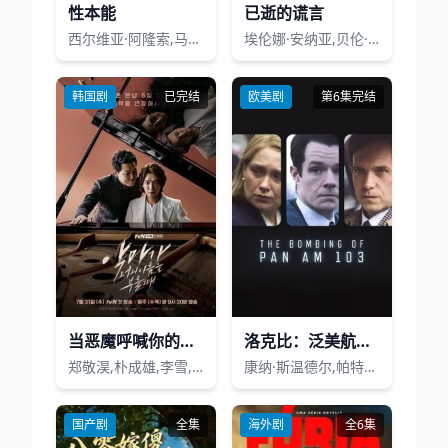
性本能
已逝的谎言
西尔维亚·阿隆索,马里奥·卡萨斯,胡安·迭戈·博托,布鲁娜·库希,洛拉·杜埃尼亚斯 Lola Dueñas,英格丽·加西亚·荣松,埃尔薇拉·明戈斯,乔恩·艾瑞亚斯,奥斯卡·卡萨斯,Miryam Gallego,Aleix Melé
埃伦娜·安纳亚,贝伦·奎斯塔,玛尔塔·埃图拉
韩国剧
已完结
欧美剧
第6集完结
当恶魔呼喊你的名字时
洛克比：泛美航空103号航班爆炸案第一季
郑敬淏,朴成雄,李雪,李艾,宋江,尹敬浩,金炯默,金元海,崔愉松
康纳·斯温德尔,帕特里克·J·亚当斯,梅里特·韦弗,彼得·穆兰,托尼·库兰
国产剧
全集
海外剧
全6集