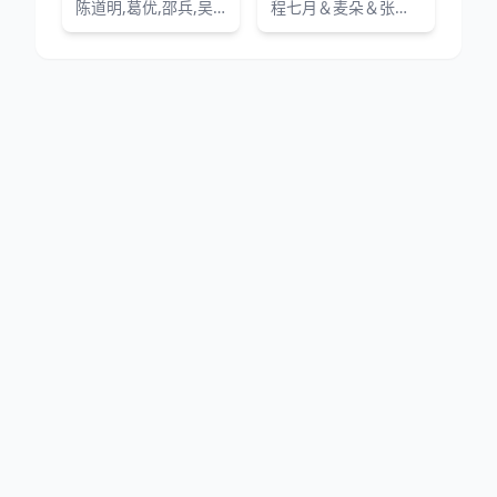
陈道明,葛优,邵兵,吴冕,阮丹宁,伊原刚志,修健,山本未来,小林昭二,风间杜夫,高桥惠子
程七月＆麦朵＆张子坤＆何怡然＆田星灿
网站地图
|
排行榜
|
最新更新
|
Sitemap