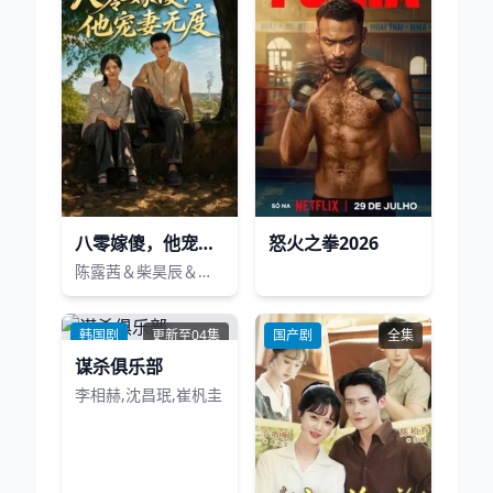
八零嫁傻，他宠妻无度
怒火之拳2026
陈露茜＆柴昊辰＆展铭＆李乐彤
韩国剧
更新至04集
国产剧
全集
谋杀俱乐部
李相赫,沈昌珉,崔杋圭