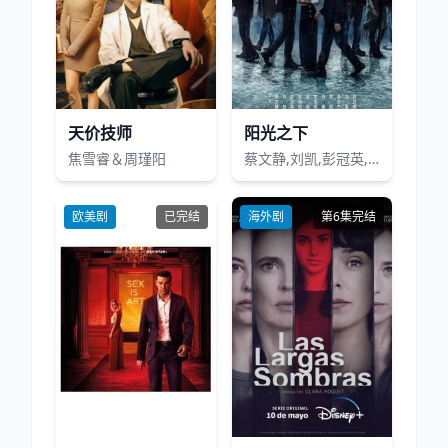
天价技师
阳光之下
焦雪睿＆周瑾阳
蔡文静,刘凯,彭冠英,王劲松,萨日娜,李洪涛,施大生,岳旸,李东恒,马藜,多布杰,冯雷,王从懿,李砚,孙之鸿,亓航,章婷婷,周韵茹,钱漪,凌子桐,王学庭,周卓,栾浚威,王唯,岳士涵,孙家玮,曦璐,妞妞,王保艳,邓凯匀,陈伟隆,董波,马洪磊,张国庆,石小满,安宇,金阳,焦体怡,张艺心,何曙霞,柯国庆,思潮,张雷,金士哲,杜和倩
欧美剧
已完结
海外剧
第6集完结