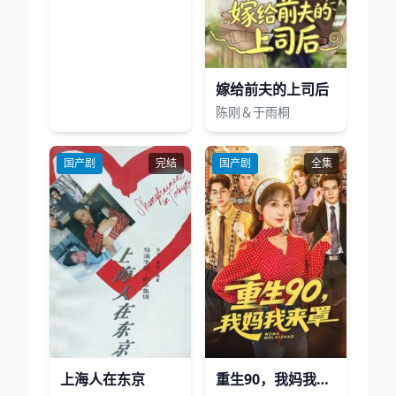
嫁给前夫的上司后
陈刚＆于雨桐
国产剧
完结
国产剧
全集
上海人在东京
重生90，我妈我来罩