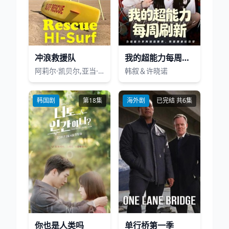
冲浪救援队
我的超能力每周刷新
阿莉尔·凯贝尔,亚当·德莫斯,亚历克斯·艾欧诺,克考亚·克库毛诺,佐伊·西普雷斯,贝文·布茹,西·下冈,肖恩·海托西,伊恩·安东尼·代尔,玛丽亚·布里斯,Robbie Magasiva
韩叙＆许晓诺
韩国剧
第18集
海外剧
已完结 共6集
你也是人类吗
单行桥第一季