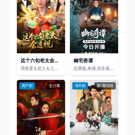
这个六旬老太会透视
幽宅奇谭
项奕雯＆武义＆江路祺
应灏铭,朱娅,肖东昊,宋未央
国产剧
全25集
海外剧
第7集完结