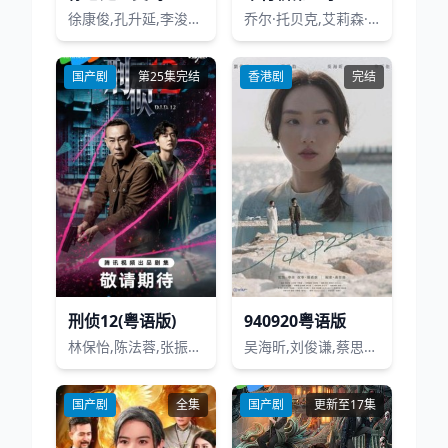
徐康俊,孔升延,李浚赫,朴奂喜,金成铃,刘五性,朴英奎,金元海,崔德文,金惠恩,金贤淑,赵载龙,崔炳模,吴熙俊,车烨,吴义植,蔡东炫,车璌河,崔大勋
乔尔·托贝克,艾莉森·布鲁斯,多米尼克·奥纳·阿里基
国产剧
第25集完结
香港剧
完结
刑侦12(粤语版)
940920粤语版
林保怡,陈法蓉,张振朗,曹永廉,高钧贤,张松枝,傅嘉莉,陈自瑶,吴业坤,戴祖仪
吴海昕,刘俊谦,蔡思韵,张敬轩,黄梓乐
国产剧
全集
国产剧
更新至17集