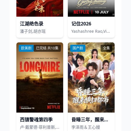
江湖绝色录
记住2026
潘子剑,胡亦瑶
Yashashree Rao,Viraj Ashwin
欧美剧
已完结 共10集
国产剧
全集
西镇警魂第四季
昏睡三年，醒来横扫都市
卢·戴蒙德·菲利普斯,凯缇·萨克霍夫
李泽雨＆王心嫚