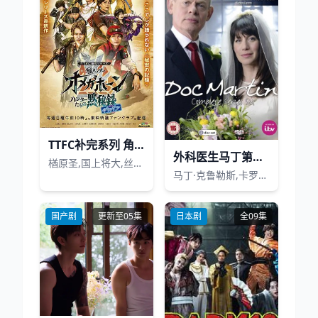
TTFC补完系列 角醒猎人 欧米茄号角 猎人们的默秘录
外科医生马丁第六季
楢原圣,国上将大,丝濑七叶,三浦舞华,加藤宪史郎,田鹤翔吾,小西咏斗,光宗薰,樱庭大翔,长田光平
马丁·克鲁勒斯,卡罗琳·凯兹
国产剧
更新至05集
日本剧
全09集