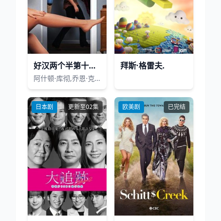
好汉两个半第十一季
拜斯·格雷夫.
阿什顿·库彻,乔恩·克莱尔,康查塔·费雷尔,霍兰德·泰勒,爱波·塔布琳
日本剧
更新至02集
欧美剧
已完结