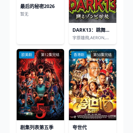
最后的秘密2026
暂无
DARK13：跳舞的僵尸学校
宇原雄飛,AERON,石川晃多,田中彰,桑原巧光,HINATA,古嶋滝,NOSUKE,SHIGETORA,AOI,前田拳太郎,八木将康,寺辻健一郎
欧美剧
第12集完结
香港剧
第50集完结
剧集列表第五季
夸世代