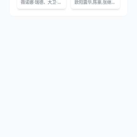
薇诺娜·瑞德、大卫·哈伯、芬恩·伍法德、米莉·博比·布朗、伽塔·马塔拉佐、迦勒·麦罗林、诺亚·施纳普、萨迪·辛克、娜塔莉亚·戴尔、查理·希顿、乔·奇瑞、戴克·蒙哥马利、玛雅·霍克、艾米贝丝·迈克纳蒂、普莉亚·弗格森、布瑞特·吉尔曼和卡拉·布欧诺等原班人马回归。
欧阳震华,陈豪,张继聪,田蕊妮,李佳芯,邵美琪,许绍雄,关礼杰,森美,江美仪,龚嘉欣,姜大卫,吴业坤,陈嘉宝,麦明诗,胡鸿钧,江嘉敏,谢芷伦,林映辉
网站地图
|
排行榜
|
最新更新
|
Sitemap