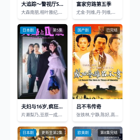
大追踪〜警视厅SSBC强行犯系〜 第2季
富家穷路第五季
大森南朋,相叶雅纪,松下奈绪
尤金·列维,丹·列维,凯瑟琳·欧哈拉,安妮·墨菲,埃米丽·汉普希尔,达斯汀·米利甘,诺亚·雷德
日本剧
第5集
国产剧
已完结
夫妇与16岁,疯狂的邻居
吕不韦传奇
片濑梨乃,豆原一成,冈田结实
张铁林,宁静,陈好,高虎,张志红,高亚麟,赵雍,马仑
日本剧
更新至第2集
欧美剧
第8集完结