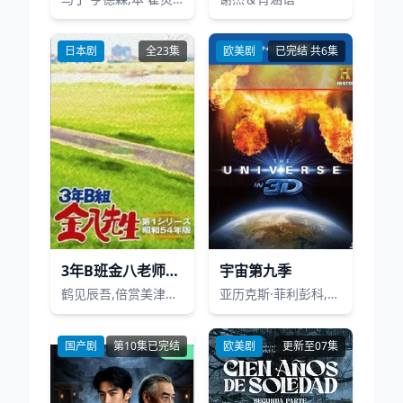
日本剧
全23集
欧美剧
已完结 共6集
3年B班金八老师第1季
宇宙第九季
鹤见辰吾,倍赏美津子,武田铁矢,三原顺子,藤田瞳子
亚历克斯·菲利彭科,帕梅拉·盖伊,凯文·R·格雷泽
国产剧
第10集已完结
欧美剧
更新至07集