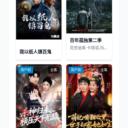
百年孤独第二季
克劳迪奥·卡塔诺,玛莉达·索托,罗兰·索菲亚,阿基玛,维尼亚·马查多,赫苏斯-雷耶斯,戴里斯·范·格里肯,Rubén Alberto Prado Restrepo,Rashed Estefenn,安立奎·波维达,路易斯·费尔南多·吉尔,安吉拉·杜阿尔特,Cecilia Ramírez,Leonardo Aldana De Hoyos,Johanna Angulo
我以纸人镇百鬼
国产剧
全集
国产剧
全集