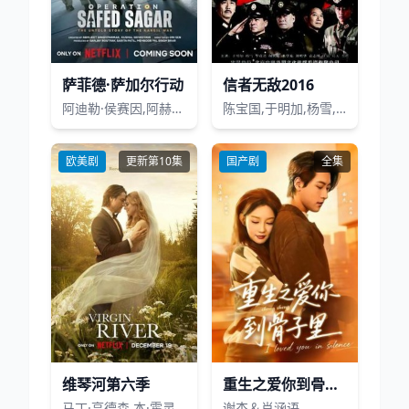
萨菲德·萨加尔行动
信者无敌2016
阿迪勒·侯赛因,阿赫梅德·坎,悉塔尔特,吉米·舍尔吉勒,维奈·帕塔克,Ashok·Mehta,马努·里希·查达,马克·班宁顿,莫汉·卡普尔,R·巴克提·克莱因,丹尼斯·侯赛因,普拉加克塔·科利,Edward·Sonnenblick,Dia·Mirza,阿比·维尔马,米希尔·阿胡贾,Masoom·Mumtaz·Khan,Taaruk·Raina,阿姆丽塔·巴格琪,Arnav·Bhasin,Anupam·K.·Sinha,Raj·Vasudeva
陈宝国,于明加,杨雪,颜世魁,毕彦君
欧美剧
更新第10集
国产剧
全集
维琴河第六季
重生之爱你到骨子里
马丁·亨德森,本·霍灵斯沃斯,马克·加尼梅,齐比·艾伦,约翰·艾伦·尼尔森,埃利斯·盖坦,Trevor Lerner,凯·布拉德伯里,梅根·K·利斯
谢杰＆肖涵语