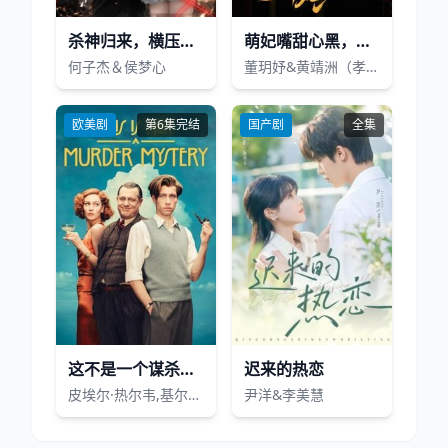
杀神归来，横压天下无敌
萌妃嘴甜心黑，世子却宠她如宝
何子杰＆侯梦心
董玥妤&黄靖洲（孝太）
欧美剧
第6集完结
国产剧
全集
这不是一个谋杀谜团
迟来的热恋
皮埃尔·热尔韦,基尔特·范·朗拜博格,劳伦·维斯尼克,史蒂芬·汤普金森,唐娜巴妮亚,Jonathan Delaney Tynan,Frank Bourke,弗劳伦斯·霍尔,Iñaki Mur,里贾纳·比基尼娜,迈克·奥夫曼,Oscar Louis Högström,奥伊宾·麦金尼蒂,玛蒂尔德·瓦尔尼耶,Mark Lambert,Xavier Baeyens,Julian De Backer,Brendan O&#039;Rourke,Jim Butler,爱德华多·阿拉德罗
尹洋&李美慧