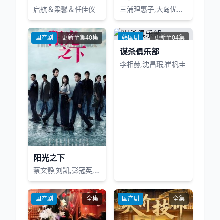
启航＆梁馨＆任佳仪
三浦理惠子,大岛优子,谷原章介,石原里美
国产剧
更新至第40集
韩国剧
更新至04集
谋杀俱乐部
李相赫,沈昌珉,崔杋圭
阳光之下
蔡文静,刘凯,彭冠英,王劲松,萨日娜,李洪涛,施大生,岳旸,李东恒,马藜,多布杰,冯雷,王从懿,李砚,孙之鸿,亓航,章婷婷,周韵茹,钱漪,凌子桐,王学庭,周卓,栾浚威,王唯,岳士涵,孙家玮,曦璐,妞妞,王保艳,邓凯匀,陈伟隆,董波,马洪磊,张国庆,石小满,安宇,金阳,焦体怡,张艺心,何曙霞,柯国庆,思潮,张雷,金士哲,杜和倩
国产剧
全集
国产剧
全集