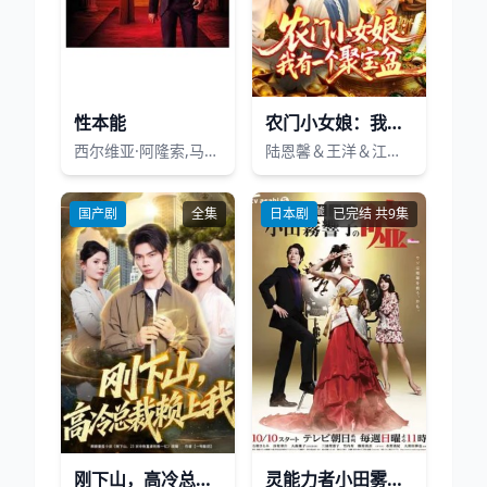
性本能
农门小女娘：我有一个聚宝盆
西尔维亚·阿隆索,马里奥·卡萨斯,胡安·迭戈·博托,布鲁娜·库希,洛拉·杜埃尼亚斯 Lola Dueñas,英格丽·加西亚·荣松,埃尔薇拉·明戈斯,乔恩·艾瑞亚斯,奥斯卡·卡萨斯,Miryam Gallego,Aleix Melé
陆恩馨＆王洋＆江路祺
国产剧
全集
日本剧
已完结 共9集
刚下山，高冷总裁赖上我
灵能力者小田雾响子的谎言