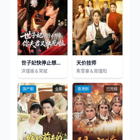
世子妃快停止想象，你夫君又社死啦
天价技师
洪瑾瑜＆常斌
焦雪睿＆周瑾阳
国产剧
全集
香港剧
已完结