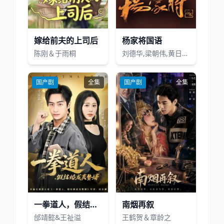
嫁给前夫的上司后
杨家将国语
陈刚＆于雨桐
刘德华,梁朝伟,黄日华,苗侨伟,汤镇业,李国麟,黎汉持,吴镇宇,李琳琳,戚美珍,庄静而,湘漪,商天娥,欧阳佩珊,毛舜筠,龚慈恩,刘嘉玲,汪明荃,曾华倩,陈荣峻,谢宁,周海媚,胡美仪,刘兆铭,骆应钧,陶大宇,叶天行,杨泽霖,刘江,许绍雄,秦煌,郭锋,周润发,谭炳文,刘丹,夏雨,李龙基,卢海鹏,秦沛,廖启智,吴孟达,杨盼盼,唐丽球,李香琴,郑裕玲,张曼玉,赵雅芝,邵美琪,万梓良,鲍方,黄允财
国产剧
全集
国产剧
全集
一拳道人，假结婚成真赘婿
南烟再叙
邰靖懿&王祉溢
王鹤贺＆章龄之