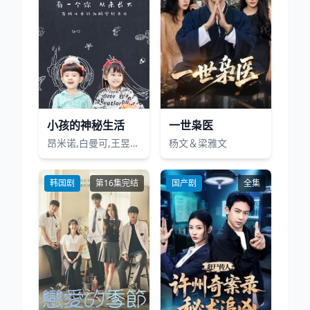
小孩的神秘生活
一世枭医
昂米诺,白曼可,王昱尧,杜程一诺,董政尧,李帝利,王乐頔,苏伊可
杨文＆梁雅文
韩国剧
第16集完结
国产剧
全集