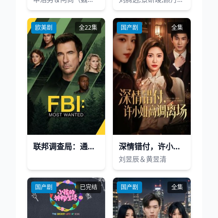
欧美剧
全22集
国产剧
全集
联邦调查局：通缉要犯第六季
深情错付，许小姐高调离场
刘昱辰＆黄昱清
国产剧
已完结
国产剧
全集