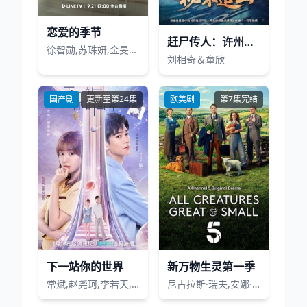
恋爱的季节
赶尸传人：许州奇案录秘术追凶
徐智勋,苏珠妍,金旻奎,姜惠元,尹贤秀,吴裕珍
刘相奇＆童欣
国产剧
更新至第24集
欧美剧
第7集完结
下一站你的世界
新万物生灵第一季
常斌,赵尧珂,李若天,朱近桐
尼古拉斯·瑞夫,安娜·梅德利,萨缪尔·韦斯特,蕾切尔·申顿,卡勒姆·伍德豪斯,马修·刘易斯,黛安娜·里格,亚历克西斯·普拉特,奈杰尔·贝茨,德里克,伊莫金·克劳森,加布里埃尔·奎格利,德鲁·凯恩,菲利普·加斯科因,奈杰尔·哈弗斯,梅拉尼·基尔伯恩,苏珊·詹姆森,肖恩·卡尔森,麦米·麦考伊,史蒂夫·杰克逊,托尼·皮茨,娜奥米·拉德克利夫,David,Fleeshman,史蒂文·布莱克利,哈里特·斯莱特,Mark,Noble,Mollie,Winnard