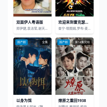
双面伊人粤语版
欢迎来到雷克瑟姆第四季
郑伊健,袁洁莹,谢天华,曹永廉
查宁·塔图姆,罗布·麦克尔亨尼,瑞安·雷诺兹
国产剧
全集
国产剧
第14集完结
以身为饵
燎原之重回1938
申浩男＆阿尚（魏江）
刘腾远,景研竣,颜丹晨,袁铭泽,冯晨晨