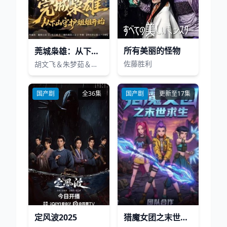
所有美丽的怪物
莞城枭雄：从下山守护姐姐开始
佐藤胜利
胡文飞＆朱梦茹＆卢晟
国产剧
全36集
国产剧
更新至17集
定风波2025
猎魔女团之末世求生