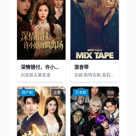
深情错付，许小姐高调离场
混音带
刘昱辰＆黄昱清
吉姆·斯特吉斯,泰莉莎·帕尔墨,弗洛伦斯·亨特,Rory Walton-Smith,马克·奥哈洛伦,Helen Behan,Conor Sánchez,乔纳森·哈登,Siobhan O’Kelly,Alexis Rodney,Sara Soulié
国产剧
全集
日本剧
完结