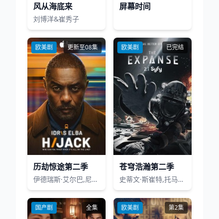
风从海底来
屏幕时间
刘博洋&崔秀子
欧美剧
更新至08集
欧美剧
已完结
历劫惊途第二季
苍穹浩瀚第二季
伊德瑞斯·艾尔巴,尼尔·马斯克尔,伊芙·迈勒斯,克里斯蒂尼·亚当斯,马克思·比斯雷,雅奇·潘嘉比,霍莉·艾尔德,本·迈尔斯,哈蒂·莫拉汉,内尔·斯杜克,凯萨·哈姆隆德,佐拉·毕晓普,杰瑞米·安·琼斯,凯特·菲利普斯,贾斯珀·布里顿,艾米·凯莉,穆罕默德·艾尔森德,西蒙·迈克伯尼,詹姆斯·伯罗斯,马库斯·加维
史蒂文·斯崔特,托马斯·简,索瑞·安达斯鲁,多米尼克·蒂珀,卡斯·安瓦尔,约翰·威斯利·查特曼,乍得·科尔曼,肖恩·多伊尔,姆波·可霍
国产剧
全集
欧美剧
第2集