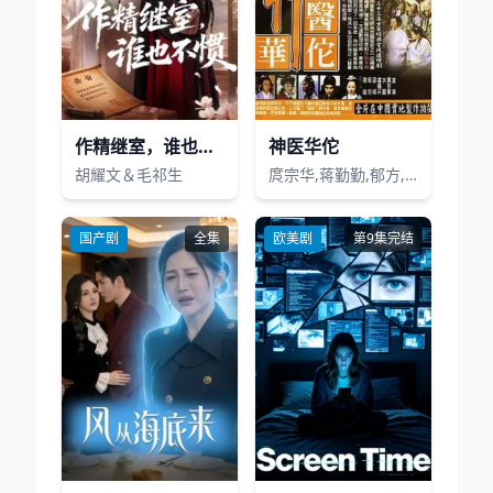
作精继室，谁也不惯
神医华佗
胡耀文＆毛祁生
庹宗华,蒋勤勤,郁方,虞小卉,高雄,高培钧,马帅,卢星宇,邵峰,李亮,施效增,张国栋,隋娟娟,陈淑凤,靳东,尚铁龙,张辰
国产剧
全集
欧美剧
第9集完结