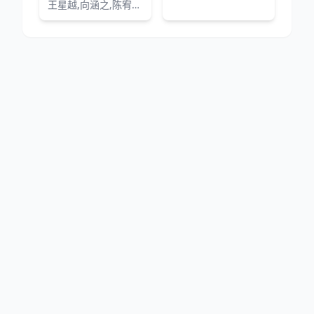
王星越,向涵之,陈宥维,张南,何洛洛,张绍刚,邵兵,保剑锋
网站地图
|
排行榜
|
最新更新
|
Sitemap