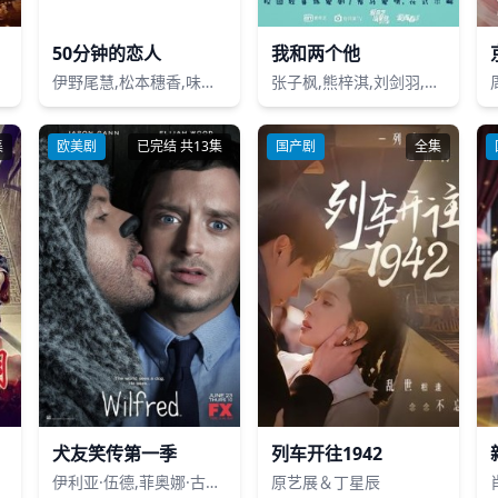
50分钟的恋人
我和两个他
伊野尾慧,松本穗香,味方良介,秋元真夏,黑田光辉
张子枫,熊梓淇,刘剑羽,刘奕畅
集
欧美剧
已完结 共13集
国产剧
全集
犬友笑传第一季
列车开往1942
伊利亚·伍德,菲奥娜·古贝尔曼,杰森 江恩
原艺展＆丁星辰