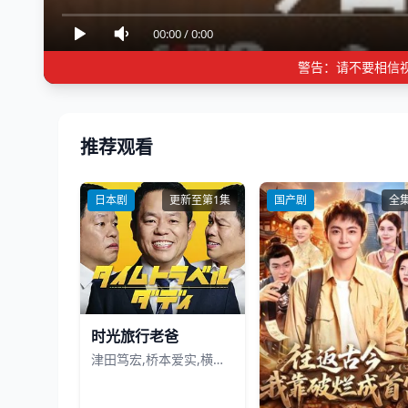
00:00
/
0:00
警告：请不要相信
推荐观看
日本剧
更新至第1集
国产剧
全
时光旅行老爸
津田笃宏,桥本爱实,横沟菜帆