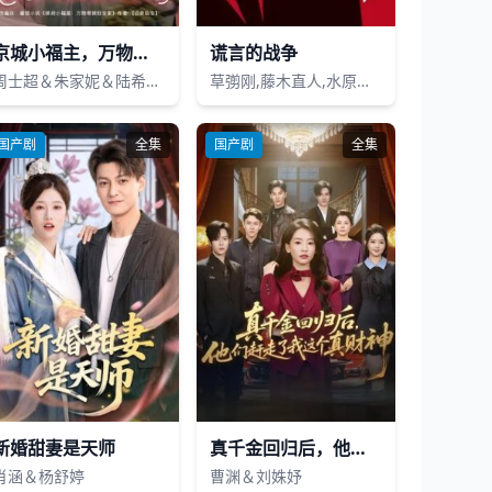
京城小福主，万物助我行
谎言的战争
周士超＆朱家妮＆陆希娅＆欧元杰
草彅刚,藤木直人,水原希子,菊池风磨,姜畅雄,大杉涟,山本美月,安田显
国产剧
全集
国产剧
全集
新婚甜妻是天师
真千金回归后，他们赶走了我这个真财神
肖涵＆杨舒婷
曹渊＆刘姝妤