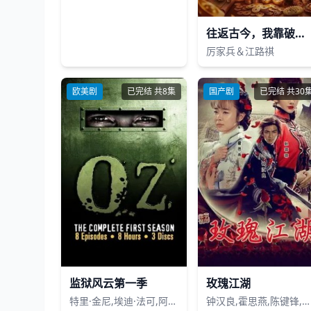
往返古今，我靠破烂成首富
厉家兵＆江路祺
欧美剧
已完结 共8集
国产剧
已完结 共30
监狱风云第一季
玫瑰江湖
特里·金尼,埃迪·法可,阿德沃尔·阿吉纽依-艾格拜吉,李·特格森,柯克·埃斯沃多
钟汉良,霍思燕,陈键锋,孙菲菲,何晟铭