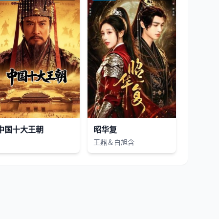
中国十大王朝
昭华复
王鼎＆白旭含