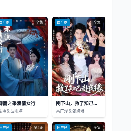
国产剧
全集
国产剧
全集
聊斋之采渡倩女行
刚下山，救了知己赴良缘
蓝博＆岳雨婷
高广泽＆张婉琳
国产剧
第4集
国产剧
全集