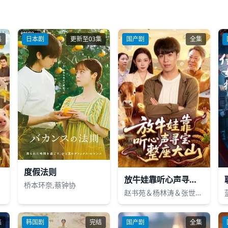
集
日本剧
更新至03集
国产剧
全集
度假法则
放牛娃靠听心声寻宝整座大山
桥本环奈,蔡钟协
宁
赵书苑＆杨林涛＆张世顺＆江路祺
集
韩国剧
完结
国产剧
全集