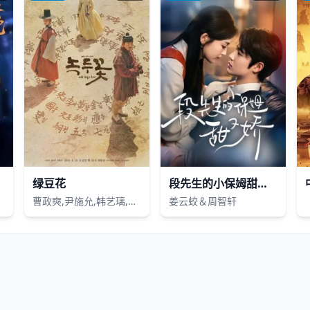
绿豆花
段先生的小保姆甜又娇
曹政奭,尹施允,韩艺璃,崔武成,朴赫权
姜云蛟＆周智轩