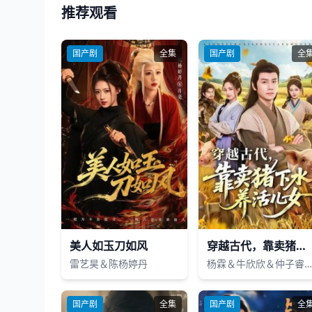
推荐观看
国产剧
全集
国产剧
全
美人如玉刀如风
穿越古代，靠卖猪下水养活儿女
雷艺昊＆陈杨婷丹
杨霖＆牛欣欣＆仲子睿＆徐大
国产剧
全集
国产剧
全