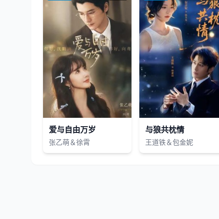
爱与自由万岁
与狼共枕情
张乙萌＆徐霄
王道铁＆包金妮