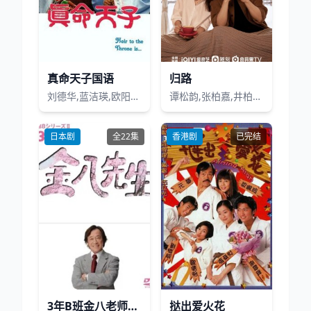
真命天子国语
归路
刘德华,蓝洁瑛,欧阳佩珊,廖启智,周海媚,刘丹,谢贤,鮑翠薇,甘国卫,李海生,李香琴,夏萍,关海山,欧阳震华,李国麟,黎耀祥,吴孟达,朱铁和
谭松韵,张柏嘉,井柏然,李岷城,王皓
日本剧
全22集
香港剧
已完结
3年B班金八老师第8季
挞出爱火花