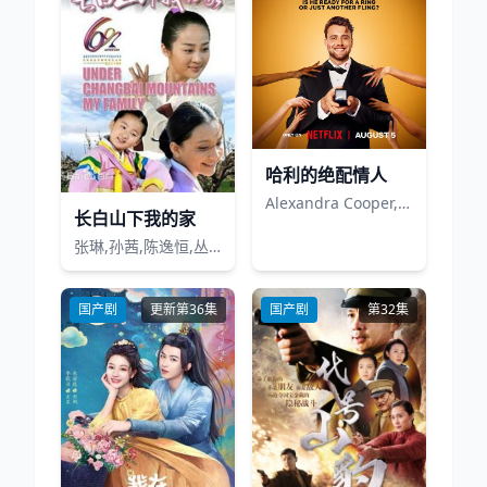
哈利的绝配情人
Alexandra Cooper,哈利·乔西
长白山下我的家
张琳,孙茜,陈逸恒,丛珊,朱翊,王亚军,谢钢,杨均柏,白威,刘鹏,陆渤蕊,侯长荣,崔恩惠,王焕鑫,于莹莹,卢勇,马丽,王从双,方丽美,朴海燕,姜懿娜,刘子铭,金鑫,吴燕,崔花兰,张珂,金政霖,张曼,万昌皓,齐如意,安康,金小荷,李艺红,任虎,吴昊然,罗鸣,孔德阳,郭峰,王枫,高跃铭,丛林,李通,金品善,皮寿一,徐玉兰,夏志祥,李香帅,廖东力,沈家骏,李聚权,杨帅,姜明月,姜毅,张伟,陈承,裴香兰,张美花,金美英,鲁霖
国产剧
更新第36集
国产剧
第32集