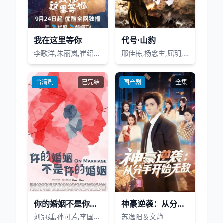
我在这里等你
代号·山豹
李歌洋,朱丽岚,崔绍阳,汪颖菲,胡博文
邢佳栋,杨念生,屈玥,钱波,薛皓文,高冬平,于小磊,曾淇
台湾剧
已完结
国产剧
全集
你的婚姻不是你的婚姻
神豪逆袭：从分手开始无敌
刘冠廷,孙可芳,李国毅,黄迪扬,蓝苇华,李杏,姚淳耀,简嫚书,李淳,吴子霏,施名帅,夏于乔,林予晞,温贞菱,瑞玛·席丹
苏逸阳＆文静