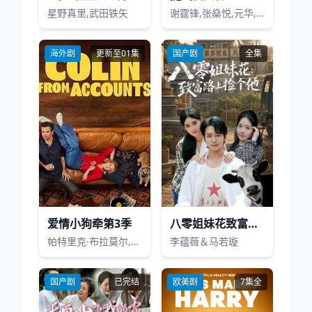
星野真里,武田铁矢
谢霆锋,张燊悦,元华,梁艺龄,刘恺威,韦家雄,李珊珊,欧倩怡,洪天明
海外剧
更新至01集
国产剧
全集
爱情小狗牵第3季
八零姐妹花致富路上捡个他
帕特里克·布拉莫尔,哈丽特·戴尔
李蕴薇＆马若璇
国产剧
已完结
欧美剧
7集全