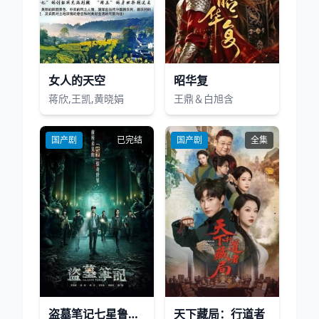
女人的天空
昭华复
蒋欣,王凯,黄晓娟
王鼎＆白旭含
国产剧
已完结
国产剧
全集
盗墓笔记七星鲁王宫
天下藏局：行道者