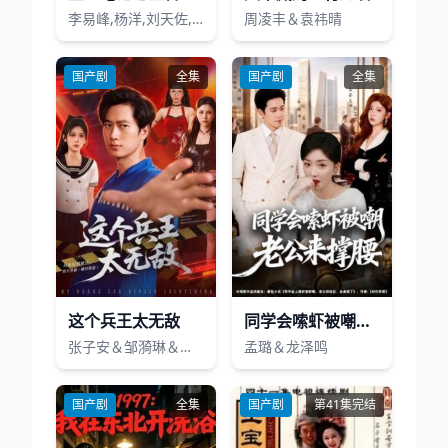
李易峰,杨洋,刘天佐,李晨浩,苏青,魏巍,黄宥明,李昕亮,颖儿,郑佩佩,唐嫣,孙耀琦,张智尧,张晓晨
周凌丰＆袁祎晴
国产剧
全集
国产剧
全集
这个兵王太无敌
同学会嗦虾被嘲老公来撑腰
张子安＆邹漪琳＆江路祺
孟璐＆龙泽鸣
国产剧
全集
国产剧
第41集完结