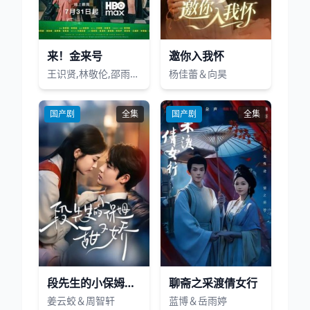
来！金来号
邀你入我怀
王识贤,林敬伦,邵雨薇,袁澧林,吴思贤,林思宇,周兴哲,黄冠智,叶子绮
杨佳蕾＆向昊
国产剧
全集
国产剧
全集
段先生的小保姆甜又娇
聊斋之采渡倩女行
姜云蛟＆周智轩
蓝博＆岳雨婷