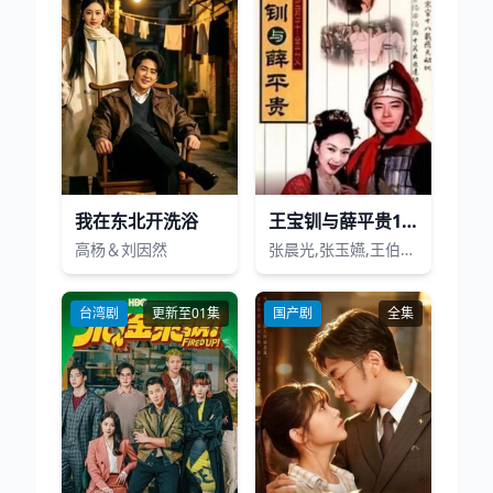
我在东北开洗浴
王宝钏与薛平贵1999
高杨＆刘因然
张晨光,张玉嬿,王伯昭,于佳卉,李滔,李静美
台湾剧
更新至01集
国产剧
全集