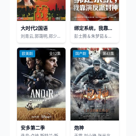
大时代2国语
绑定系统，我靠演反派封神
刘青云,郭蔼明,郑少秋,黄智贤,徐静蕾,陈炜,黎思嘉
彭士腾＆朱梦茹＆臧一曼＆黄发泵＆徐梦张
欧美剧
全12集
国产剧
第43集
安多第二季
炮神
迭戈·卢纳,斯特兰·斯卡斯加德,吉娜薇·欧瑞丽,丹妮斯·高夫,凯尔·索列尔,阿德里娅·阿霍纳,本·门德尔森,福里斯特·惠特克,艾伦·图代克,费伊·马赛,瓦拉达·塞图,伊丽莎白·杜劳,詹姆斯·麦卡德尔,本杰明·布拉特,穆罕纳德·拜尔
于震,刘小锋,张光北,牛丽燕,张笑君,王超,尹馨梓,王佳宁