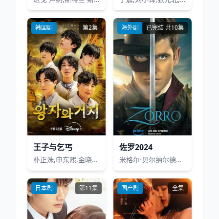
韩国剧
第2集
海外剧
已完结 共10集
王子与乞丐
佐罗2024
朴正洙,申东熙,金晓钟,徐英浩,金曜汉
米格尔·贝尔纳尔德阿尤,费雷·马丁内兹,雷娜塔·诺特尼,帕科·图斯
日本剧
第11集
国产剧
全集