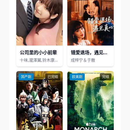
公司里的小小前辈
错爱退场，遇见真心
十味,瀧澤翼,铃木康介,雪见みと,植村飒太,花柳希,山口森广,芦原优爱,白石优爱,铃木拓
成梓宁＆于散
国产剧
已完结
欧美剧
完结