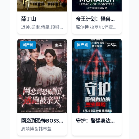
薛丁山
帝王计划：怪兽遗产第一季
迟帅,吴樾,傅淼,段卿卿,何彦霓,汤镇业,李东翰,樊少皇
库尔特·拉塞尔,怀亚特·罗素,山本真理,泽井杏奈,渡部莲,科雷西·克莱门斯,安德雷斯·霍尔姆,克里斯托弗·海尔达尔,乔·蒂皮特,艾莉莎·拉索斯基,米蕾莉·泰勒,平岳大,久藤今日子,富田谭玲,洁斯·萨尔圭罗,布鲁斯·白智勋,卡米尔·莱格,多米尼克·蒂珀,约翰·古德曼,辻翔太,利奥·阿希扎瓦,马修·麦考尔
国产剧
全集
国产剧
第5集
网恋到恐怖BOSS逃跑被亲哭
守护：警惕身边的泄密风险
周靖博＆韩林萱