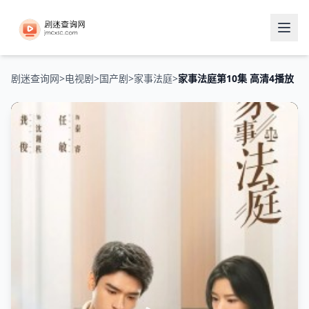
剧迷查询网
>
电视剧
>
国产剧
>
家事法庭
>
家事法庭第10集 高清4播放