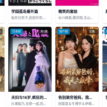
学园孤岛番外篇
微笑的套娃
桜井日奈子,武田玲奈,森迫永依,優希美青,おのののか
水川麻美,樱井翔,玉山铁二,高冈早纪,丸山智己,曾田陵介,筒井真理子,渡边一计,和田正人,渡边大,加藤雅也,中山麻圣,咲耶,大鹰明良,矢岛健一,国广富之,东根作寿英 Toshihide Tonesaku,小木茂光,青木柚,西山润,滨尾矩考,田边桃子
集
日本剧
第5集
国产剧
全集
夫妇与16岁,疯狂的邻居
告别装穷爸妈，我走上巅峰
片濑梨乃,豆原一成,冈田结实
田苗苗＆牛博宇＆伊萌＆王嬿雯＆郭小汐