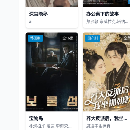
深宫隐秘
办公桌下的故事
ai
邦沙敦·宗威拉克,塔纳恭·秦棍,普洛派琳·唐普莱坡恩 Ploypailin Thangprapaporn,彩妮查·本帕努维吉,普拉莫·帕坦
韩国剧
全16集
国产剧
全
宝物岛
养大反派后，我坐拥朝野
朴炯植,许峻豪,李海荣,洪华妍,禹贤,金贞兰,都知嫄,张素妍,权秀贤,韩智慧
周凌丰＆徐真