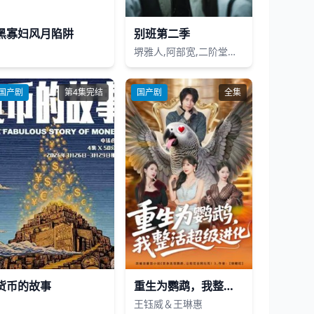
黑寡妇风月陷阱
别班第二季
堺雅人,阿部宽,二阶堂富美,二宫和也,松坂桃李,林遣都,龙星凉,小日向文世
国产剧
第4集完结
国产剧
全集
货币的故事
重生为鹦鹉，我整活超级进化
王钰威＆王琳惠