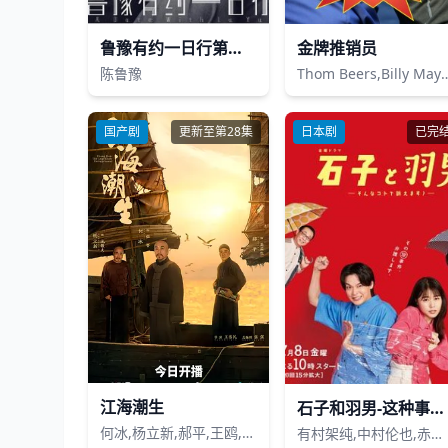
鲁豫有约一日行第五季
金牌推销员
陈鲁豫
Thom Beers,Billy Mays,A
国产剧
更新至第28集
日本剧
已完
江海潮生
石子和羽男-这种事情也好告吗？-
何冰,杨立新,郝平,王鸥,海一天,黑子,谭洋,焦刚,丁柳元,焉栩嘉,陈乔恩,刘佳,毕彦君,董勇,沈保平,何中华,刘向京,仁龙,周征波,李佳宁,张喜前,臧金生,徐僧,王建新,张风,刘蕾,侯析焱,秦天宇,辛鹏
有村架纯,中村伦也,赤楚卫二,佐田雅志