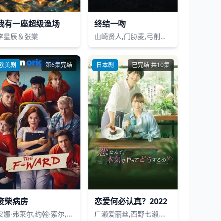
我有一座超级渔场
终结一吻
李星辰＆张棠
山崎贤人,门胁麦,弓削智久,新田真剑佑,新木优子,佐野勇斗,光石研,菅田将晖,冈田义德,志尊淳,奥贯薰,山田明乡,高桥瞳,小市慢太郎,宫泽冰鱼,堀田茜,唐田英里佳,山本亚依
欧美剧
第6集完结
日本剧
已完结 共10集
废柴病房
恋爱何必认真？2022
安娜·弗莱尔,约翰·索尔,Lola Bond
广濑爱丽丝,西野七濑,藤木直人,松村北斗