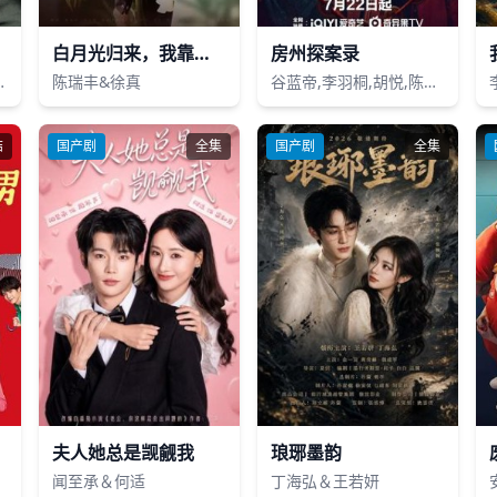
白月光归来，我靠心声掀翻全员剧本
房州探案录
nthony Sullivan
陈瑞丰&徐真
谷蓝帝,李羽桐,胡悦,陈叶玲,周恒远
结
国产剧
全集
国产剧
全集
夫人她总是觊觎我
琅琊墨韵
闻至承＆何适
丁海弘＆王若妍